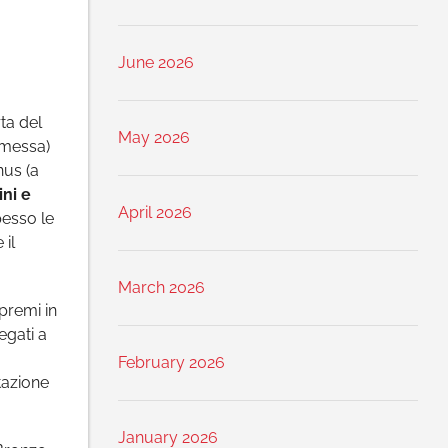
June 2026
rta del
May 2026
mmessa)
nus (a
ni e
April 2026
pesso le
 il
March 2026
premi in
egati a
February 2026
tazione
January 2026