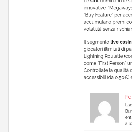
Le
slot
dominano le sta
innovative: “Megaways”
“Buy Feature” per acce
accumulano premi cont
volatilità senza rischi
Il segmento
live casi
giocatori illimitati di
Lightning Roulette (co
come “First Person” un
Controllate la qualità 
accessibili (da 0.50€) 
Fe
Lag
Bun
ent
a l