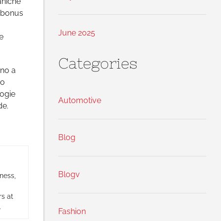
aniche
, bonus
June 2025
e
Categories
ono a
 o
logie
Automotive
de.
Blog
Blogv
ness,
s at
.
Fashion