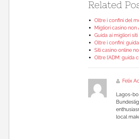
Related Pos
Oltre i confini del 
Migliori casino no
Guida ai migliori si
Oltre i confini: gui
Siti casino online n
Oltre l’ADM: guida 
Felix 
Lagos-bor
Bundesliga
enthusias
local make