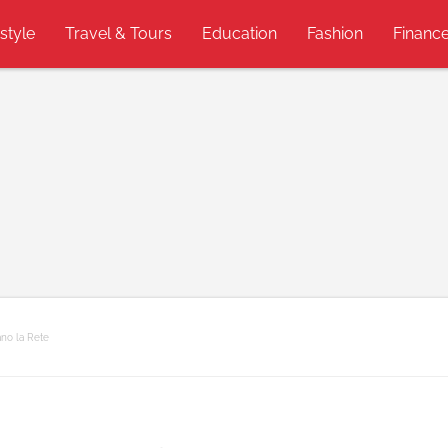
estyle
Travel & Tours
Education
Fashion
Financ
ano la Rete