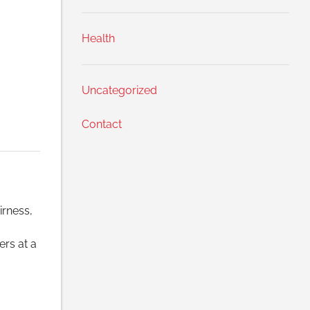
Health
Uncategorized
Contact
irness,
rs at a