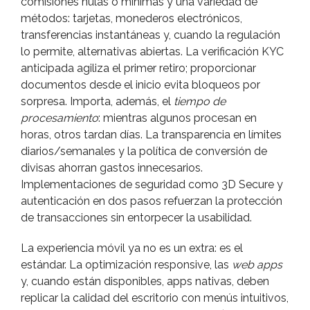
comisiones nulas o mínimas y una variedad de
métodos: tarjetas, monederos electrónicos,
transferencias instantáneas y, cuando la regulación
lo permite, alternativas abiertas. La verificación KYC
anticipada agiliza el primer retiro; proporcionar
documentos desde el inicio evita bloqueos por
sorpresa. Importa, además, el
tiempo de
procesamiento
: mientras algunos procesan en
horas, otros tardan días. La transparencia en límites
diarios/semanales y la política de conversión de
divisas ahorran gastos innecesarios.
Implementaciones de seguridad como 3D Secure y
autenticación en dos pasos refuerzan la protección
de transacciones sin entorpecer la usabilidad.
La experiencia móvil ya no es un extra: es el
estándar. La optimización responsive, las
web apps
y, cuando están disponibles, apps nativas, deben
replicar la calidad del escritorio con menús intuitivos,