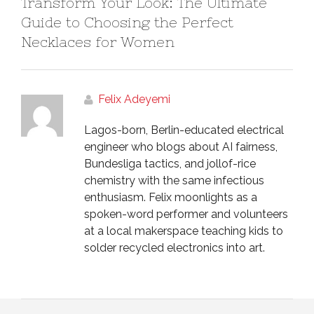
Transform Your Look: The Ultimate
Guide to Choosing the Perfect
Necklaces for Women
Felix Adeyemi
Lagos-born, Berlin-educated electrical
engineer who blogs about AI fairness,
Bundesliga tactics, and jollof-rice
chemistry with the same infectious
enthusiasm. Felix moonlights as a
spoken-word performer and volunteers
at a local makerspace teaching kids to
solder recycled electronics into art.