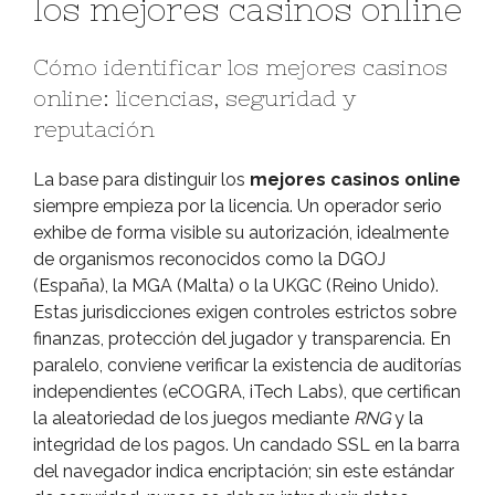
los mejores casinos online
para
elegir
los
Cómo identificar los mejores casinos
mejores
online: licencias, seguridad y
casinos
reputación
online
La base para distinguir los
mejores casinos online
siempre empieza por la licencia. Un operador serio
exhibe de forma visible su autorización, idealmente
de organismos reconocidos como la DGOJ
(España), la MGA (Malta) o la UKGC (Reino Unido).
Estas jurisdicciones exigen controles estrictos sobre
finanzas, protección del jugador y transparencia. En
paralelo, conviene verificar la existencia de auditorías
independientes (eCOGRA, iTech Labs), que certifican
la aleatoriedad de los juegos mediante
RNG
y la
integridad de los pagos. Un candado SSL en la barra
del navegador indica encriptación; sin este estándar