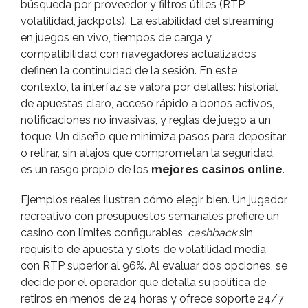
búsqueda por proveedor y filtros útiles (RTP,
volatilidad, jackpots). La estabilidad del streaming
en juegos en vivo, tiempos de carga y
compatibilidad con navegadores actualizados
definen la continuidad de la sesión. En este
contexto, la interfaz se valora por detalles: historial
de apuestas claro, acceso rápido a bonos activos,
notificaciones no invasivas, y reglas de juego a un
toque. Un diseño que minimiza pasos para depositar
o retirar, sin atajos que comprometan la seguridad,
es un rasgo propio de los
mejores casinos online
.
Ejemplos reales ilustran cómo elegir bien. Un jugador
recreativo con presupuestos semanales prefiere un
casino con límites configurables,
cashback
sin
requisito de apuesta y slots de volatilidad media
con RTP superior al 96%. Al evaluar dos opciones, se
decide por el operador que detalla su política de
retiros en menos de 24 horas y ofrece soporte 24/7