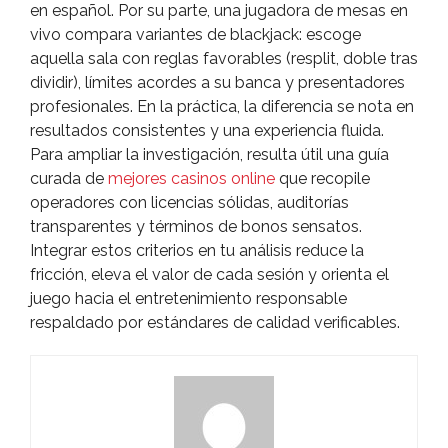
en español. Por su parte, una jugadora de mesas en
vivo compara variantes de blackjack: escoge
aquella sala con reglas favorables (resplit, doble tras
dividir), límites acordes a su banca y presentadores
profesionales. En la práctica, la diferencia se nota en
resultados consistentes y una experiencia fluida.
Para ampliar la investigación, resulta útil una guía
curada de
mejores casinos online
que recopile
operadores con licencias sólidas, auditorías
transparentes y términos de bonos sensatos.
Integrar estos criterios en tu análisis reduce la
fricción, eleva el valor de cada sesión y orienta el
juego hacia el entretenimiento responsable
respaldado por estándares de calidad verificables.