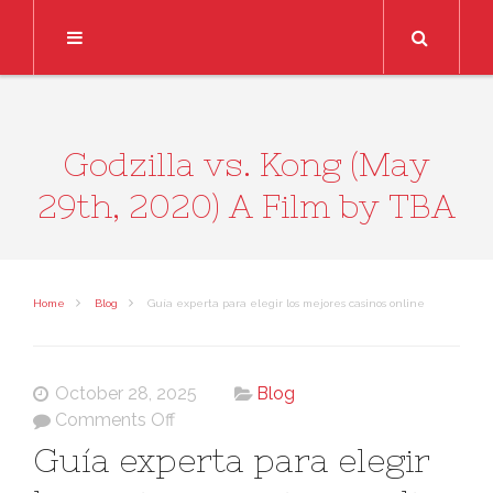
Search
Godzilla vs. Kong (May
29th, 2020) A Film by TBA
Home
Blog
Guía experta para elegir los mejores casinos online
October 28, 2025
Blog
on
Comments Off
Guía
Guía experta para elegir
experta