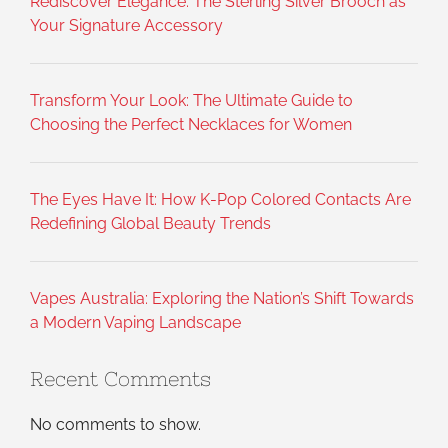
Rediscover Elegance: The Sterling Silver Brooch as
Your Signature Accessory
Transform Your Look: The Ultimate Guide to
Choosing the Perfect Necklaces for Women
The Eyes Have It: How K-Pop Colored Contacts Are
Redefining Global Beauty Trends
Vapes Australia: Exploring the Nation’s Shift Towards
a Modern Vaping Landscape
Recent Comments
No comments to show.