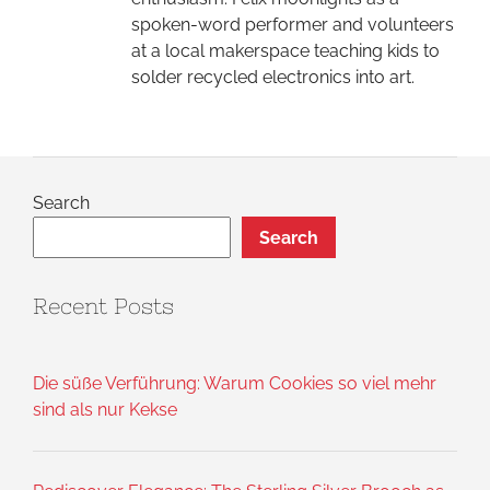
spoken-word performer and volunteers
at a local makerspace teaching kids to
solder recycled electronics into art.
Search
Search
Recent Posts
Die süße Verführung: Warum Cookies so viel mehr
sind als nur Kekse