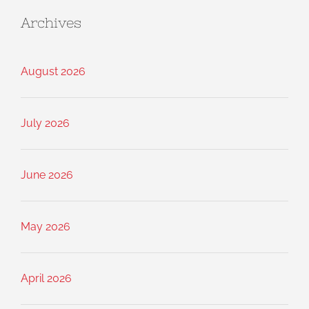
Archives
August 2026
July 2026
June 2026
May 2026
April 2026