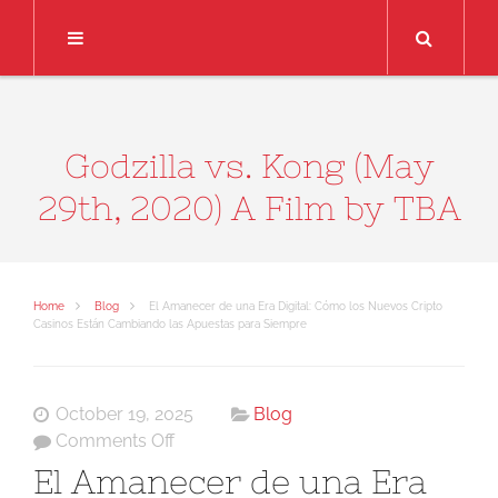
Search
Godzilla vs. Kong (May
29th, 2020) A Film by TBA
Home
Blog
El Amanecer de una Era Digital: Cómo los Nuevos Cripto
Casinos Están Cambiando las Apuestas para Siempre
October 19, 2025
Blog
on
Comments Off
El
El Amanecer de una Era
Amanecer