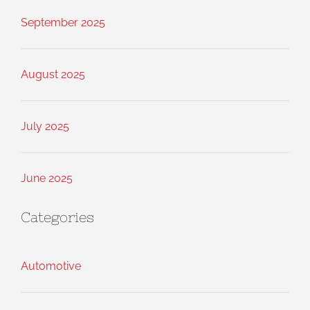
September 2025
August 2025
July 2025
June 2025
Categories
Automotive