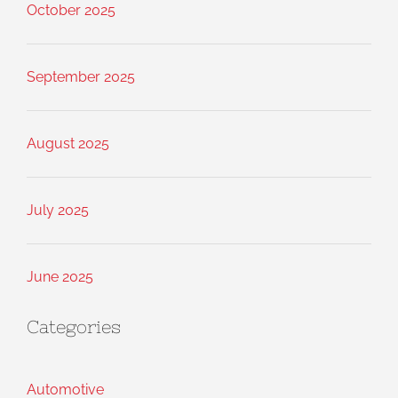
October 2025
September 2025
August 2025
July 2025
June 2025
Categories
Automotive