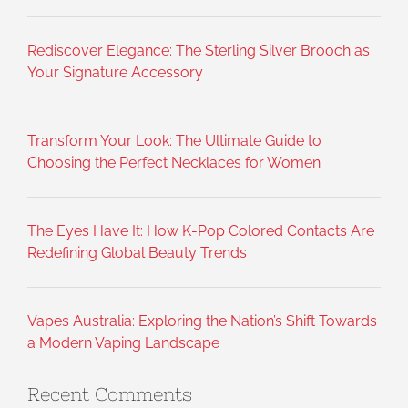
Rediscover Elegance: The Sterling Silver Brooch as
Your Signature Accessory
Transform Your Look: The Ultimate Guide to
Choosing the Perfect Necklaces for Women
The Eyes Have It: How K-Pop Colored Contacts Are
Redefining Global Beauty Trends
Vapes Australia: Exploring the Nation’s Shift Towards
a Modern Vaping Landscape
Recent Comments