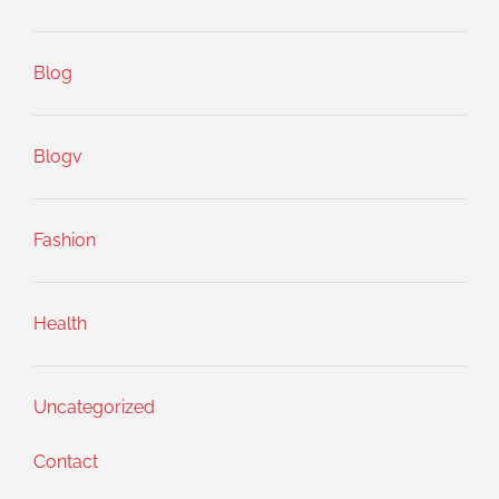
Blog
Blogv
Fashion
Health
Uncategorized
Contact