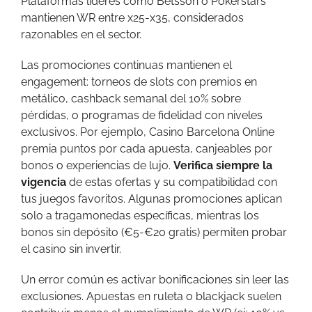
Plataformas líderes como Betsson o Pokerstars
mantienen WR entre x25-x35, considerados
razonables en el sector.
Las promociones continuas mantienen el
engagement: torneos de slots con premios en
metálico, cashback semanal del 10% sobre
pérdidas, o programas de fidelidad con niveles
exclusivos. Por ejemplo, Casino Barcelona Online
premia puntos por cada apuesta, canjeables por
bonos o experiencias de lujo.
Verifica siempre la
vigencia
de estas ofertas y su compatibilidad con
tus juegos favoritos. Algunas promociones aplican
solo a tragamonedas específicas, mientras los
bonos sin depósito (€5-€20 gratis) permiten probar
el casino sin invertir.
Un error común es activar bonificaciones sin leer las
exclusiones. Apuestas en ruleta o blackjack suelen