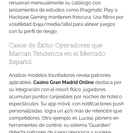
renuevan mensualmente su catálogo con
lanzamientos de estudios como Pragmatic Play o
Hacksaw Gaming mantienen frescura. Usa filtros por
volatilidad (baja/media/alta) para alinear juegos
con tu perfil de riesgo.
Casos de Éxito: Operadores que
Marcan Tendencia en el Mercado
Español
Analizar modelos triunfadores revela patrones
aplicables.
Casino Gran Madrid Online
destaca por
su integración con el resort físico: jugadores
acumulan puntos canjeables por noches de hotel o
espectáculos. Su app móvil, con notificaciones push
personalizadas, logra un 40% más de retención que
competidores. Otro ejemplo es
Luckia
, pionero en
herramientas de control: su sistema “Guardian”
detecta patrones de juego riesgosos y sugiere