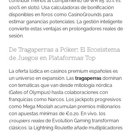
contribuir menos al cumplimiento de WR (ej: 10% vs.
100% en slots). Usa calculadoras de bonificación
disponibles en foros como CasinoGrounds para
estimar ganancias potenciales. La gestión inteligente
convierte estas ventajas en prolongadores reales de
sesión.
De Tragaperras a Póker: El Ecosistema
de Juegos en Plataformas Top
La oferta lúdica en casinos premium españoles es
un universo en expansión. Las
tragaperras
dominan
con temáticas que van desde mitología nórdica
(Gates of Olympus) hasta colaboraciones con
franquicias como Narcos. Los jackpots progresivos
como Mega Moolah acumulan premios millonarios
con apuestas mínimas de €0.20. En vivo, los
croupiers reales
de Evolution Gaming transforman
clásicos: la Lightning Roulette añade multiplicadores