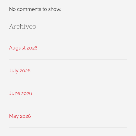
No comments to show.
Archives
August 2026
July 2026
June 2026
May 2026