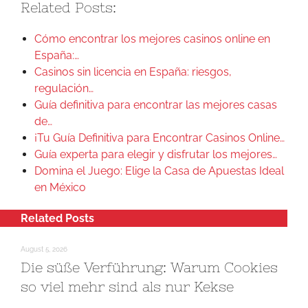
Related Posts:
Cómo encontrar los mejores casinos online en
España:…
Casinos sin licencia en España: riesgos,
regulación…
Guía definitiva para encontrar las mejores casas
de…
¡Tu Guía Definitiva para Encontrar Casinos Online…
Guía experta para elegir y disfrutar los mejores…
Domina el Juego: Elige la Casa de Apuestas Ideal
en México
Related Posts
August 5, 2026
Die süße Verführung: Warum Cookies
so viel mehr sind als nur Kekse