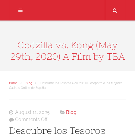
Search
Godzilla vs. Kong (May
29th, 2020) A Film by TBA
Home
Blog
Descubre los Tesoros Ocultos: Tu Pasaporte a los Mejores
Casinos Online de España
August 11, 2025
Blog
on
Comments Off
Descubre
Descubre los Tesoros
los