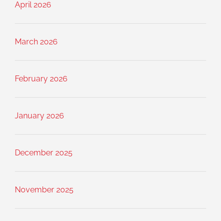
April 2026
March 2026
February 2026
January 2026
December 2025
November 2025