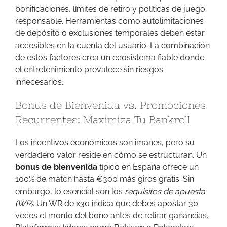
bonificaciones, límites de retiro y políticas de juego
responsable. Herramientas como autolimitaciones
de depósito o exclusiones temporales deben estar
accesibles en la cuenta del usuario. La combinación
de estos factores crea un ecosistema fiable donde
el entretenimiento prevalece sin riesgos
innecesarios.
Bonus de Bienvenida vs. Promociones
Recurrentes: Maximiza Tu Bankroll
Los incentivos económicos son imanes, pero su
verdadero valor reside en cómo se estructuran. Un
bonus de bienvenida
típico en España ofrece un
100% de match hasta €300 más giros gratis. Sin
embargo, lo esencial son los
requisitos de apuesta
(WR)
. Un WR de x30 indica que debes apostar 30
veces el monto del bono antes de retirar ganancias.