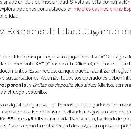
 añade un plus de modernidad. Si valoras esta combinación
 explora opciones contrastadas en
mejores casinos online Es
prioridad.
y Responsabilidad: Jugando c
 es estricto para proteger a los jugadores. La DGOJ exige a l
ntidades mediante
KYC
(Conoce a Tu Cliente), un proceso que 
documentos. Esta medida, aunque puede ralentizar el registro
 y suplantaciones. Además, todos los operadores deben inte
rol parental
y
límites de depósito
ajustables (diarios, seman
o el juego sostenible.
ra es igual de rigurosa. Los fondos de los jugadores se custo
capital operativo del casino, evitando riesgos en caso de qu
ción
SSL de 256 bits
cifran cada transacción, haciendo imposi
les. Casos como la multa récord de 2023 a un operador por f