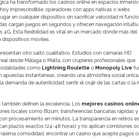
gica ha transformado los casinos online en espacios inmersiv
hoy imprescindible; operadores con apps nativas o webs
gar en cualquier dispositivo sin sacrificar velocidad ni funcio
as cargan juegos en segundos y ofrecen navegación intuitiv
s 4G. Esta flexibilidad es vital en un mercado donde más del
n dispositivos móviles.
resentan otro salto cualitativo. Estudios con cámaras HD
real desde Málaga o Malta, con crupieres profesionales que
 Modalidades como
Lightning Roulette
o
Monopoly Live
fu
n apuestas instantáneas, creando una atmósfera social única.
 demanda de autenticidad: sentir el crujir de las cartas o la r
también definen la excelencia. Los
mejores casinos onlin
ones locales como Bizum, transferencias bancarias rápidas y
, con procesamiento en minutos. La transparencia en retiros es 
ican plazos exactos (24-48 horas) y no aplican comisiones oc
máxima comodidad, encontrar un casino que acepte pagos c