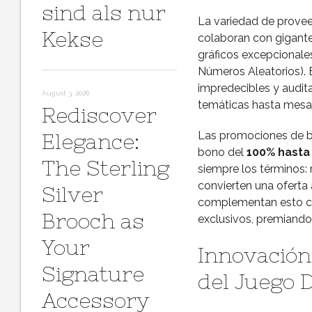
sind als nur
La variedad de provee
Kekse
colaboran con gigan
gráficos excepcionale
Números Aleatorios). E
impredecibles y audit
August 3, 2026
temáticas hasta mesas
Rediscover
Las promociones de bi
Elegance:
bono del
100% hasta
The Sterling
siempre los términos:
convierten una oferta 
Silver
complementan esto co
Brooch as
exclusivos, premiando
Your
Innovación
Signature
del Juego D
Accessory