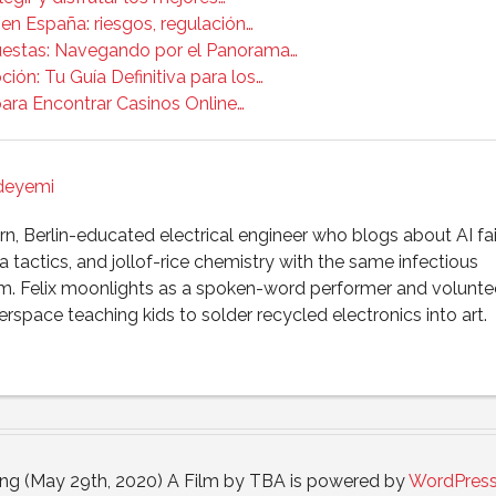
 en España: riesgos, regulación…
uestas: Navegando por el Panorama…
ón: Tu Guía Definitiva para los…
 para Encontrar Casinos Online…
Adeyemi
, Berlin-educated electrical engineer who blogs about AI fai
 tactics, and jollof-rice chemistry with the same infectious
m. Felix moonlights as a spoken-word performer and voluntee
rspace teaching kids to solder recycled electronics into art.
ong (May 29th, 2020) A Film by TBA is powered by
WordPres