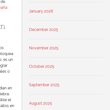
 de
paña
January 2026
on
December 2025
os
November 2025
bloquea
, es un
grar
October 2025
ales o
September 2025
dian en
iebra.
ble el
August 2025
allos en