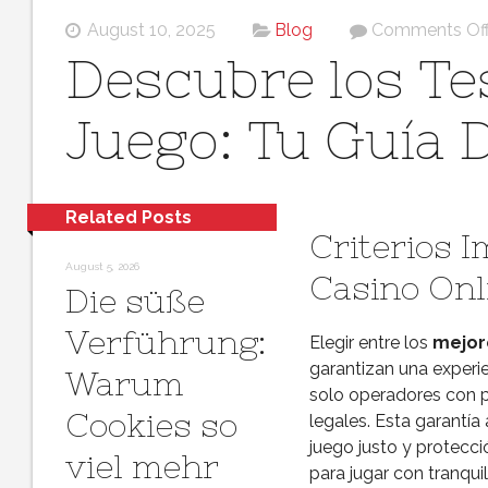
August 10, 2025
Blog
Comments Of
Descubre los Te
Juego: Tu Guía D
Related Posts
Criterios I
August 5, 2026
Casino Onl
Die süße
Verführung:
Elegir entre los
mejor
garantizan una experie
Warum
solo operadores con p
Cookies so
legales. Esta garantía
juego justo y protecci
viel mehr
para jugar con tranquil