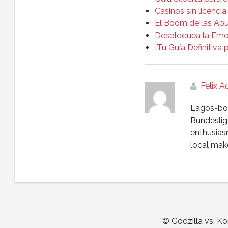
Casinos sin licencia
El Boom de las Ap
Desbloquea la Emoci
¡Tu Guía Definitiva
Felix 
Lagos-born
Bundesliga
enthusias
local make
© Godzilla vs. K