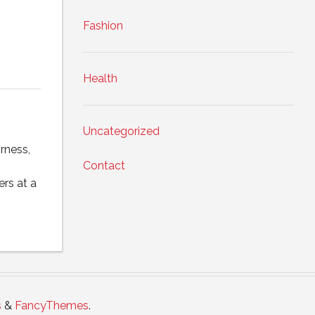
Fashion
Health
Uncategorized
rness,
Contact
rs at a
s
&
FancyThemes
.