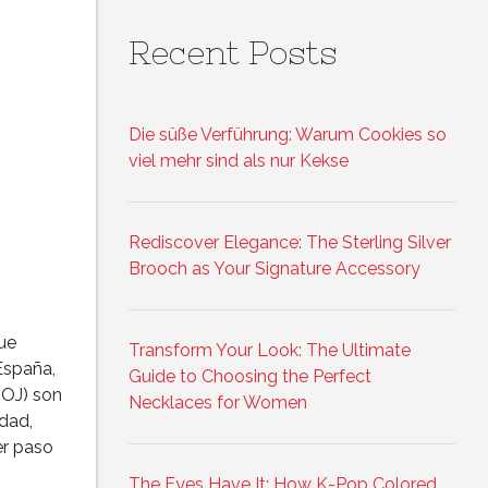
Recent Posts
Die süße Verführung: Warum Cookies so
viel mehr sind als nur Kekse
Rediscover Elegance: The Sterling Silver
Brooch as Your Signature Accessory
que
Transform Your Look: The Ultimate
España,
Guide to Choosing the Perfect
GOJ) son
Necklaces for Women
dad,
er paso
The Eyes Have It: How K-Pop Colored