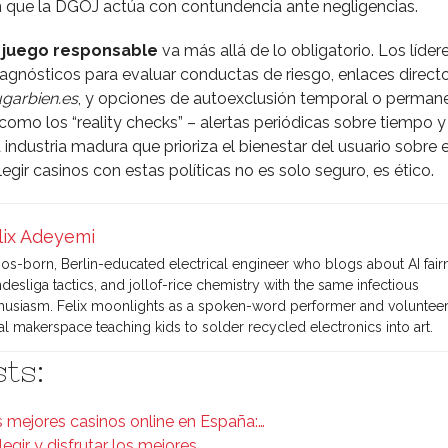
 que la DGOJ actúa con contundencia ante negligencias.
a
juego responsable
va más allá de lo obligatorio. Los líder
iagnósticos para evaluar conductas de riesgo, enlaces direct
garbien.es
, y opciones de autoexclusión temporal o perman
s como los “reality checks” – alertas periódicas sobre tiempo y
a industria madura que prioriza el bienestar del usuario sobre e
egir casinos con estas políticas no es solo seguro, es ético.
lix Adeyemi
os-born, Berlin-educated electrical engineer who blogs about AI fair
desliga tactics, and jollof-rice chemistry with the same infectious
husiasm. Felix moonlights as a spoken-word performer and volunteers
al makerspace teaching kids to solder recycled electronics into art.
ts:
 mejores casinos online en España:…
egir y disfrutar los mejores…