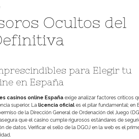
on
f
Descubre
soros Ocultos del
los
Tesoros
efinitiva
Ocultos
del
Juego:
Tu
mprescindibles para Elegir tu
Guía
Definitiva
ine en España
es casinos online España
exige analizar factores críticos 
ncia superior. La
licencia oficial
es el pilar fundamental; en 
ermiso de la Dirección General de Ordenación del Juego (D
 asegura que el casino cumple rigurosos estándares de seguri
ón de datos. Verificar el sello de la DGOJ en la web es el prim
idad.