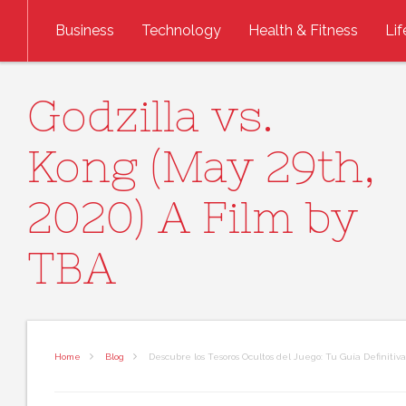
Skip to content
Business
Technology
Health & Fitness
Lif
Godzilla vs.
Kong (May 29th,
2020) A Film by
TBA
Home
Blog
Descubre los Tesoros Ocultos del Juego: Tu Guía Definitiva