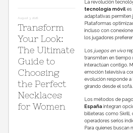
La revolución tecnoló
tecnología móvil
es 
adaptativas permiten ju
August 3, 2026
Plataformas optimizad
Transform
incluso con conexione
Your Look:
los jugadores prefiere
The Ultimate
Los
juegos en vivo
rep
transmiten en tiempo 
Guide to
interactúan contigo.
Choosing
emoción televisiva co
evolución responde a la
the Perfect
girando desde el sofá.
Necklaces
Los métodos de pago 
for Women
España
integran opci
billeteras como Skrill
operadores serios ind
Para quienes buscan 