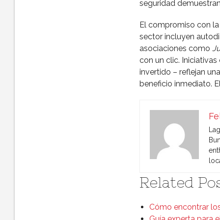
seguridad demuestran
El compromiso con l
sector incluyen autod
asociaciones como
Ju
con un clic. Iniciativa
invertido – reflejan un
beneficio inmediato. El
Fe
Lag
Bun
ent
loc
Related Pos
Cómo encontrar los
Guía experta para el