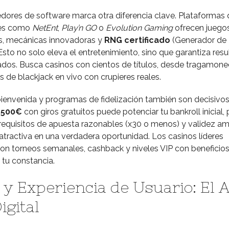
dores de software marca otra diferencia clave. Plataformas
tes como
NetEnt
,
Play’n GO
o
Evolution Gaming
ofrecen juego
s, mecánicas innovadoras y
RNG certificado
(Generador de
sto no solo eleva el entretenimiento, sino que garantiza res
ados. Busca casinos con cientos de títulos, desde tragamon
 de blackjack en vivo con crupieres reales.
envenida y programas de fidelización también son decisivos
 500€
con giros gratuitos puede potenciar tu bankroll inicial, 
 requisitos de apuesta razonables (x30 o menos) y validez am
atractiva en una verdadera oportunidad. Los casinos líderes
n torneos semanales, cashback y niveles VIP con beneficio
 tu constancia.
 y Experiencia de Usuario: El 
igital