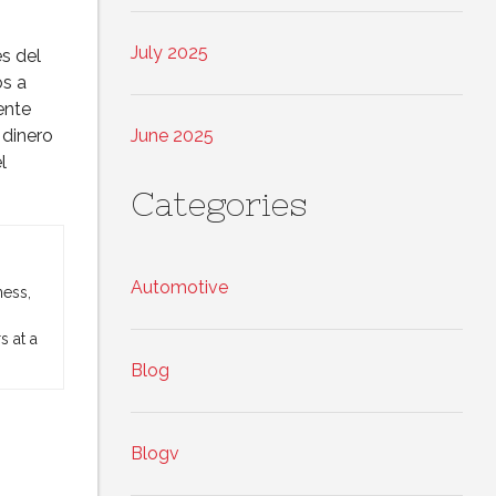
July 2025
es del
os a
ente
 dinero
June 2025
l
Categories
Automotive
ness,
 at a
Blog
Blogv