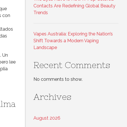
Contacts Are Redefining Global Beauty
 que
Trends
s con
ultados
Vapes Australia: Exploring the Nation’s
edas
Shift Towards a Modern Vaping
Landscape
. Un
pero lee
Recent Comments
plia
No comments to show.
s
Archives
Alma
August 2026