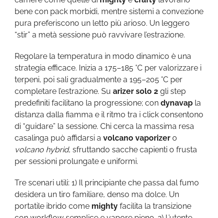
bene con pack morbidi, mentre sistemi a convezione
pura preferiscono un letto più arioso. Un leggero
“stir” a metà sessione può ravvivare l’estrazione.
Regolare la temperatura in modo dinamico è una
strategia efficace. Inizia a 175–185 °C per valorizzare i
terpeni, poi sali gradualmente a 195–205 °C per
completare l’estrazione. Su
arizer solo 2
gli step
predefiniti facilitano la progressione; con
dynavap
la
distanza dalla fiamma e il ritmo tra i click consentono
di “guidare” la sessione. Chi cerca la massima resa
casalinga può affidarsi a
volcano vaporizer
o
volcano hybrid
, sfruttando sacche capienti o frusta
per sessioni prolungate e uniformi.
Tre scenari utili: 1) Il principiante che passa dal fumo
desidera un tiro familiare, denso ma dolce. Un
portatile ibrido come
mighty
facilita la transizione
con workflow semplice e vapore pieno. 2) L’utente