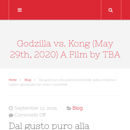
Search
Godzilla vs. Kong (May
29th, 2020) A Film by TBA
Home
Blog
Dal gusto puro alla potenza controllata: guida completa ai
migliori vaporizzatori per erba e concentrati
September 13, 2025
Blog
on
Comments Off
Dal
Dal gusto puro alla
gusto