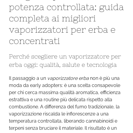
potenza controllata: guida
puro
alla
completa ai migliori
potenza
vaporizzatori per erba e
controllata:
guida
concentrati
completa
ai
Perché scegliere un vaporizzatore per
migliori
vaporizzatori
erba oggi: qualità, salute e tecnologia
per
erba
Il passaggio a un
vaporizzatore erba
non è più una
e
moda da early adopters: è una scelta consapevole
concentrati
per chi cerca massima qualità aromatica, efficienza
estrattiva e una routine più delicata rispetto alla
combustione. A differenza del fumo tradizionale, la
vaporizzazione riscalda le infiorescenze a una
temperatura controllata, liberando cannabinoidi e
terpeni senza bruciare il materiale. Il risultato è un