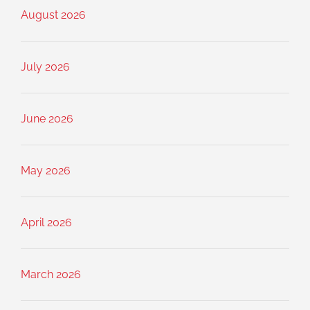
August 2026
July 2026
June 2026
May 2026
April 2026
March 2026