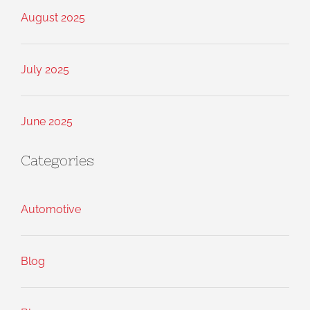
August 2025
July 2025
June 2025
Categories
Automotive
Blog