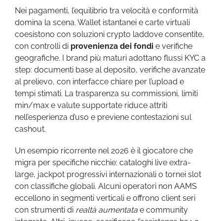
Nei pagamenti, l’equilibrio tra velocità e conformità
domina la scena. Wallet istantanei e carte virtuali
coesistono con soluzioni crypto laddove consentite,
con controlli di
provenienza dei fondi
e verifiche
geografiche. I brand più maturi adottano flussi KYC a
step: documenti base al deposito, verifiche avanzate
al prelievo, con interfacce chiare per l’upload e
tempi stimati. La trasparenza su commissioni, limiti
min/max e valute supportate riduce attriti
nell’esperienza d’uso e previene contestazioni sul
cashout.
Un esempio ricorrente nel 2026 è il giocatore che
migra per specifiche nicchie: cataloghi live extra-
large, jackpot progressivi internazionali o tornei slot
con classifiche globali. Alcuni operatori non AAMS
eccellono in segmenti verticali e offrono client seri
con strumenti di
realtà aumentata
e community