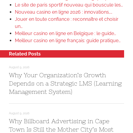
Le site de paris sportif nouveau qui bouscule les…
Nouveau casino en ligne 2026 : innovations,…
Jouer en toute confiance : reconnaître et choisir
un…
Meilleur casino en ligne en Belgique : le guide…
Meilleur casino en ligne français: guide pratique…
Related Posts
August 9, 2026
Why Your Organization’s Growth
Depends on a Strategic LMS (Learning
Management System)
August 9, 2026
Why Billboard Advertising in Cape
Town Is Still the Mother City’s Most