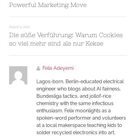
Powerful Marketing Move
August 5, 2026
Die süße Verführung: Warum Cookies
so viel mehr sind als nur Kekse
Felix Adeyemi
Lagos-born, Berlin-educated electrical
engineer who blogs about AI fairness,
Bundesliga tactics, and jollof-rice
chemistry with the same infectious
enthusiasm. Felix moonlights as a
spoken-word performer and volunteers
at a local makerspace teaching kids to
solder recycled electronics into art.