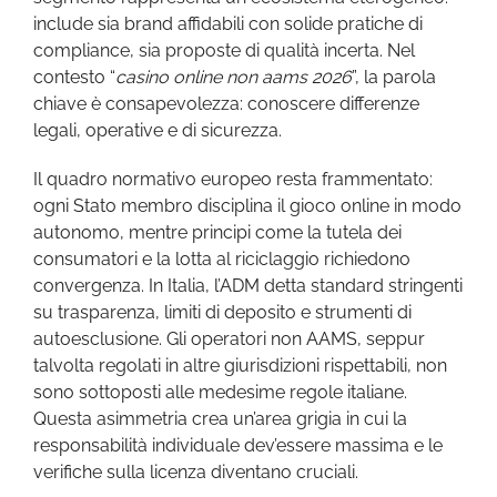
include sia brand affidabili con solide pratiche di
compliance, sia proposte di qualità incerta. Nel
contesto “
casino online non aams 2026
”, la parola
chiave è consapevolezza: conoscere differenze
legali, operative e di sicurezza.
Il quadro normativo europeo resta frammentato:
ogni Stato membro disciplina il gioco online in modo
autonomo, mentre principi come la tutela dei
consumatori e la lotta al riciclaggio richiedono
convergenza. In Italia, l’ADM detta standard stringenti
su trasparenza, limiti di deposito e strumenti di
autoesclusione. Gli operatori non AAMS, seppur
talvolta regolati in altre giurisdizioni rispettabili, non
sono sottoposti alle medesime regole italiane.
Questa asimmetria crea un’area grigia in cui la
responsabilità individuale dev’essere massima e le
verifiche sulla licenza diventano cruciali.