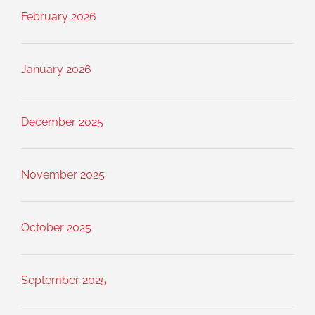
February 2026
January 2026
December 2025
November 2025
October 2025
September 2025