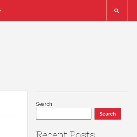
Search
e
Search
Search
Recent Posts