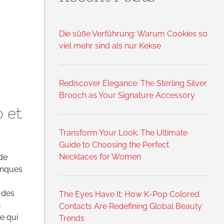
Die süße Verführung: Warum Cookies so
viel mehr sind als nur Kekse
Rediscover Elegance: The Sterling Silver
Brooch as Your Signature Accessory
 et
Transform Your Look: The Ultimate
Guide to Choosing the Perfect
Necklaces for Women
de
banques
, des
The Eyes Have It: How K-Pop Colored
n
Contacts Are Redefining Global Beauty
ce qui
Trends