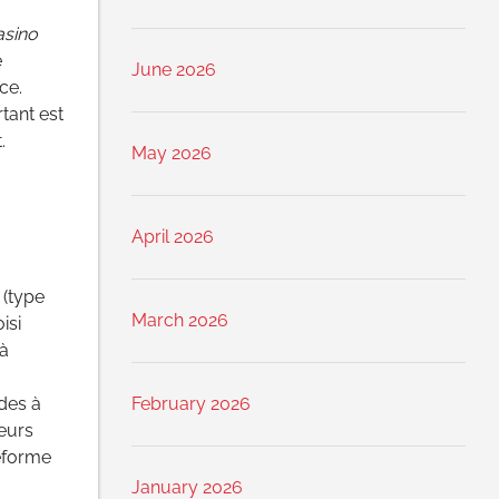
asino
e
June 2026
ce.
rtant est
.
May 2026
April 2026
 (type
March 2026
isi
 à
des à
February 2026
teurs
teforme
January 2026