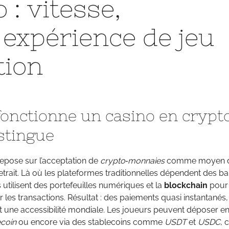
 : vitesse,
en
crypto
 expérience de jeu
:
vitesse,
tion
transparence
et
expérience
de
jeu
nctionne un casino en crypto
nouvelle
istingue
génération
epose sur l’acceptation de
crypto‑monnaies
comme moyen 
etrait. Là où les plateformes traditionnelles dépendent des 
s utilisent des portefeuilles numériques et la
blockchain
pour
r les transactions. Résultat : des paiements quasi instantanés
et une accessibilité mondiale. Les joueurs peuvent déposer e
ecoin
ou encore via des stablecoins comme
USDT
et
USDC
, 