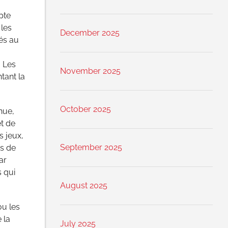
pte
les
December 2025
nés au
. Les
November 2025
tant la
October 2025
nue,
et de
s jeux,
September 2025
es de
ar
 qui
August 2025
ou les
 la
July 2025