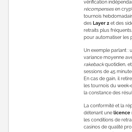
vérification indépenda
récompenses
en crypt
tournois hebdomadaire
des
Layer 2
et des sid
retraits plus fréquent
pour automatiser les p
Un exemple parlant :
variance moyenne avec 
rakeback
quotidien, et
sessions de 45 minutes
En cas de gain, il reti
les tournois du week‑e
la constance des résul
La conformité et la ré
détenant une
licence
les conditions de retrai
casinos de qualité pro