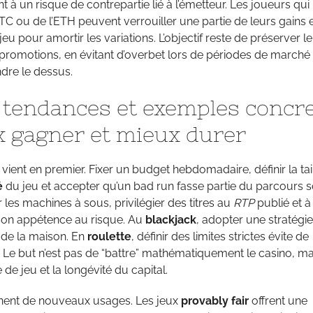
 à un risque de contrepartie lié à l’émetteur. Les joueurs qui
TC ou de l’ETH peuvent verrouiller une partie de leurs gains 
jeu pour amortir les variations. L’objectif reste de préserver le
 promotions, en évitant d’overbet lors de périodes de marché 
dre le dessus.
, tendances et exemples concr
 gagner et mieux durer
 vient en premier. Fixer un budget hebdomadaire, définir la tai
é
du jeu et accepter qu’un bad run fasse partie du parcours s
r les machines à sous, privilégier des titres au
RTP
publié et à 
son appétence au risque. Au
blackjack
, adopter une stratégi
 de la maison. En
roulette
, définir des limites strictes évite de
 Le but n’est pas de “battre” mathématiquement le casino, ma
 de jeu et la longévité du capital.
nent de nouveaux usages. Les jeux
provably fair
offrent une