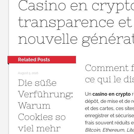
Casino en crypto
transparence et
nouvelle généra
Related Posts
Comment fo
August 5, 2026
ce qui le d
Die süße
Verführung:
Un
casino en crypto
r
dépôt, de mise et de r
Warum
et des cartes, ces site
Cookies so
enregistrer et sécurise
frais souvent réduits 
viel mehr
Bitcoin
,
Ethereum
,
Lit