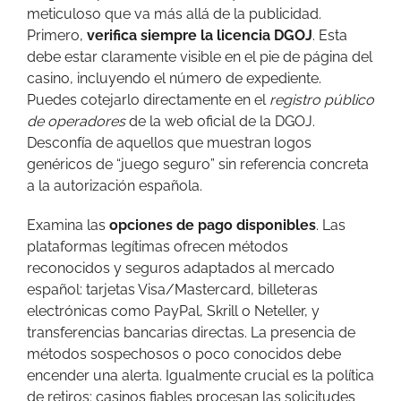
meticuloso que va más allá de la publicidad.
Primero,
verifica siempre la licencia DGOJ
. Esta
debe estar claramente visible en el pie de página del
casino, incluyendo el número de expediente.
Puedes cotejarlo directamente en el
registro público
de operadores
de la web oficial de la DGOJ.
Desconfía de aquellos que muestran logos
genéricos de “juego seguro” sin referencia concreta
a la autorización española.
Examina las
opciones de pago disponibles
. Las
plataformas legítimas ofrecen métodos
reconocidos y seguros adaptados al mercado
español: tarjetas Visa/Mastercard, billeteras
electrónicas como PayPal, Skrill o Neteller, y
transferencias bancarias directas. La presencia de
métodos sospechosos o poco conocidos debe
encender una alerta. Igualmente crucial es la política
de retiros: casinos fiables procesan las solicitudes