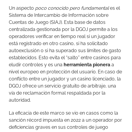
Un aspecto
poco conocido pero fundamental
es el
Sistema de Intercambio de Información sobre
Cuentas de Juego (SIAJ). Esta base de datos
centralizada gestionada por la DGOJ permite a los
operadores verificar en tiempo real si un jugador
está registrado en otro casino, si ha solicitado
autoexclusión o si ha superado sus límites de gasto
establecidos. Esto evita el “salto” entre casinos para
eludir controles y es una
herramienta pionera
a
nivel europeo en protección del usuario. En caso de
conflicto entre un jugador y un casino licenciado, la
DGOJ ofrece un servicio gratuito de arbitraje, una
vía de reclamación formal respaldada por la
autoridad.
La eficacia de este marco se vio en casos como la
sanción récord impuesta en 2022 a un operador por
deficiencias graves en sus controles de juego