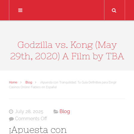
Search
Godzilla vs. Kong (May
29th, 2020) A Film by TBA
Home
Blog
¡Apuesta con Tranquilidad: Tu Guía Definitiva para Elegir
Casinos Online Fiables en España!
July 28, 2025
Blog
on
Comments Off
¡Apuesta
¡Apuesta con
con