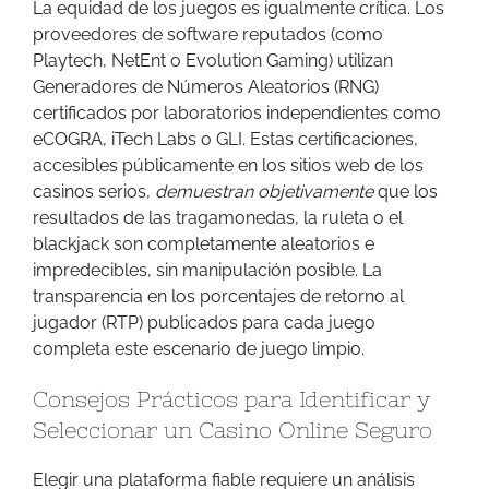
La equidad de los juegos es igualmente crítica. Los
proveedores de software reputados (como
Playtech, NetEnt o Evolution Gaming) utilizan
Generadores de Números Aleatorios (RNG)
certificados por laboratorios independientes como
eCOGRA, iTech Labs o GLI. Estas certificaciones,
accesibles públicamente en los sitios web de los
casinos serios,
demuestran objetivamente
que los
resultados de las tragamonedas, la ruleta o el
blackjack son completamente aleatorios e
impredecibles, sin manipulación posible. La
transparencia en los porcentajes de retorno al
jugador (RTP) publicados para cada juego
completa este escenario de juego limpio.
Consejos Prácticos para Identificar y
Seleccionar un Casino Online Seguro
Elegir una plataforma fiable requiere un análisis