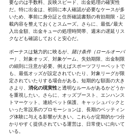
要なのは手数料、反映スピード、出金処理の確実性
だ。特に出金は、初回に本人確認が必要なケースが多
いため、事前に身分証と住所確認書類の有効期限・記
載内容を整えておくとスムーズ。さらに、最低/最大
入出金額、出金キューの処理時間帯、週末の遅延リス
クなども確認しておくと安心だ。
ボーナスは魅力的に映るが、
賭け条件（ロールオーバ
ー）
、対象オッズ、対象ゲーム、失効期限、出金制限
の細則に注意が必要。例えばスポーツフリーベットで
も、最低オッズが設定されていたり、対象リーグが限
定されていたりする場合がある。短期的な額面の大き
さより、
消化の現実性
と透明なルールがあるかどうか
を重視したい。さらに、オッズブースト、エンハンス
トマーケット、連続ベット保護、キャッシュバックと
いった常設系のプロモーションは、長期のベッティン
グ体験に与える影響が大きい。これらが定期的かつ分
かりやすく提供されている運営は、日常使いに向いて
いる。