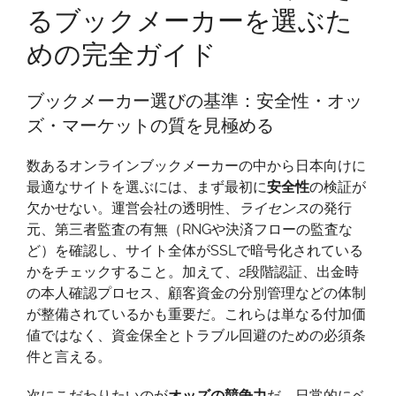
るブックメーカーを選ぶた
版・
本
めの完全ガイド
当
に
ブックメーカー選びの基準：安全性・オッ
信
ズ・マーケットの質を見極める
頼
で
数あるオンラインブックメーカーの中から日本向けに
き
最適なサイトを選ぶには、まず最初に
る
安全性
の検証が
欠かせない。運営会社の透明性、
ブ
ライセンス
の発行
元、第三者監査の有無（RNGや決済フローの監査な
ッ
ど）を確認し、サイト全体がSSLで暗号化されている
ク
かをチェックすること。加えて、2段階認証、出金時
メ
の本人確認プロセス、顧客資金の分別管理などの体制
ー
が整備されているかも重要だ。これらは単なる付加価
カ
値ではなく、資金保全とトラブル回避のための必須条
ー
件と言える。
を
選
次にこだわりたいのが
オッズの競争力
だ。日常的にベ