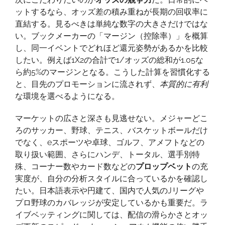
ぶ
ットするなら、オッズ差の積み重ねが長期の回収率に
た
直結する。見るべきは単純な数字の大きさだけではな
め
い。ブックメーカーの「マージン（控除率）」を概算
の
し、同一イベントでどれほど還元姿勢があるかを比較
完
したい。例えば1X2の合計で1/オッズの総和が1.05な
全
ら約5%のマージンとなる。こうした計算を習慣化する
ガ
と、目先のプロモーションに流されず、
本質的に有利
イ
な環境を選べるようになる。
ド
マーケットの広さと深さも見逃せない。メジャーどこ
ろのサッカー、野球、テニス、バスケットボールだけ
でなく、eスポーツや卓球、ゴルフ、アメフトなどの
取り扱い範囲、さらにハンデ、トータル、選手別特
殊、コーナー数やカード数などの
プロップベット
の充
実度が、自分の分析スタイルに合っているかを確認し
たい。日本語表示や円建て、国内で人気のJリーグや
プロ野球のカバレッジが安定しているかも重要だ。ラ
イブベッティングに関しては、配信の滑らかさとオッ