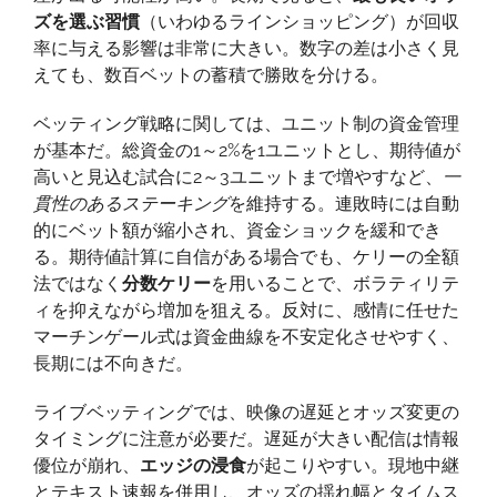
ズを選ぶ習慣
（いわゆるラインショッピング）が回収
率に与える影響は非常に大きい。数字の差は小さく見
えても、数百ベットの蓄積で勝敗を分ける。
ベッティング戦略に関しては、ユニット制の資金管理
が基本だ。総資金の1～2%を1ユニットとし、期待値が
高いと見込む試合に2～3ユニットまで増やすなど、
一
貫性のあるステーキング
を維持する。連敗時には自動
的にベット額が縮小され、資金ショックを緩和でき
る。期待値計算に自信がある場合でも、ケリーの全額
法ではなく
分数ケリー
を用いることで、ボラティリテ
ィを抑えながら増加を狙える。反対に、感情に任せた
マーチンゲール式は資金曲線を不安定化させやすく、
長期には不向きだ。
ライブベッティングでは、映像の遅延とオッズ変更の
タイミングに注意が必要だ。遅延が大きい配信は情報
優位が崩れ、
エッジの浸食
が起こりやすい。現地中継
とテキスト速報を併用し、オッズの揺れ幅とタイムス