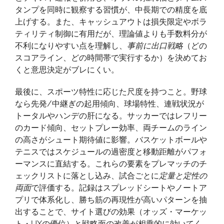
タンプを同時に観察する習慣が、中長期での精度を底
上げする。また、キャッシュアウトは損失限定やボラ
ティリティ制御に有用だが、理論値よりも手数料分が
不利になりやすい点を理解し、
事前に出口戦略
（どの
スコアライン、どの時間帯で実行するか）を決めてお
くと意思決定がブレにくい。
最後に、スポーツ特性に応じた尺度を持つこと。野球
なら先発/中継ぎの起用傾向、球場特性、連戦状況が
トータルやハンデの肝になる。サッカーではレフリー
のカード傾向、セットプレー効率、両チームのライン
の高さがシュート期待値に影響。バスケットボールや
テニスではスケジュールの過密度と移動距離がパフォ
ーマンスに直結する。これらの要素をプレマッチのチ
ェックリストに落とし込み、試合ごとに
定量と定性の
両面
で評価する。記録はスプレッドシートやノートア
プリで体系化し、勝ち筋の再現性が高いパターンを抽
出することで、サイト選びの効果（オッズ・マーケッ
ト・UXの優位）と戦略面の改善が相乗的に効いてく