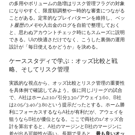
の多用やボリュームの急増はリスク管理フラグの対象
になりやすく、限度額調整や一時的な審査につながる
ことがある。定常的なプレイパターンを維持し、
ベッ
ト履歴のメモ
や入出金のログを自前で整理しておく
と、思わぬアカウントチェック時にもスムーズに説明
できる。UIの快適さだけでなく、こうした裏側の運用
設計が「毎日使えるかどうか」を決める。
ケーススタディで学ぶ：オッズ比較と戦
略、そしてリスク管理
実践的な視点から、オッズ比較とリスク管理の重要性
を具体例で確認してみよう。仮に同じJリーグの試合
で、A社はホーム2.10/引分3.30/アウェイ3.60、B社
は2.05/3.40/3.80という提示だったとする。ホーム勝
利にフォーカスするならA社が有利だが、アウェイを
狙うならB社が優位となる。ここで両社の1/オッズ合
計を算出すると、A社のマージンとB社のマージンに
差が出る可能性が高い。長期で見ると、
最も良いオッ