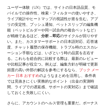
ユーザー体験（UX）では、サイトの日本語品質、モ
バイルでの操作性、検索・フィルターの使いやすさ、
ライブ統計やヒートマップの視認性が差を生む。アプ
リの安定性、プッシュ通知、ベットスリップの編集機
能（ベットビルダーや同一試合内の複合ベットなど）
が精緻であるほど、
分析→即応
のサイクルが回りやす
い。また、カスタマーサポートの日本語対応、応答速
度、チャット履歴の保存機能、トラブル時のエスカレ
ーション手順などは、いざという時の品質を左右す
る。これらを総合的に比較する際は、最新のレビュー
や比較記事が役立つ。例えば、編集方針が明確で更新
頻度の高い外部の解説を参考にするなら、
ブック メー
カー 日本 おすすめ
のようなまとめを活用し、条件表
では見抜きにくい実務的なポイント（出金の実測時
間、ライブでの遅延感、サポートの実対応）まで確認
しておくと失敗しにくい。
さらに、アカウントのヘルス管理も重要だ。ボーナス