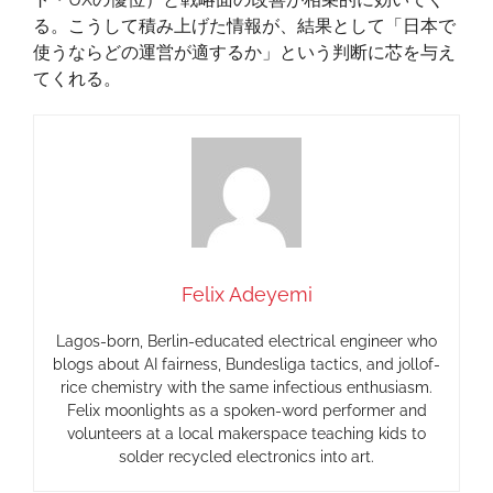
る。こうして積み上げた情報が、結果として「日本で
使うならどの運営が適するか」という判断に芯を与え
てくれる。
Felix Adeyemi
Lagos-born, Berlin-educated electrical engineer who
blogs about AI fairness, Bundesliga tactics, and jollof-
rice chemistry with the same infectious enthusiasm.
Felix moonlights as a spoken-word performer and
volunteers at a local makerspace teaching kids to
solder recycled electronics into art.