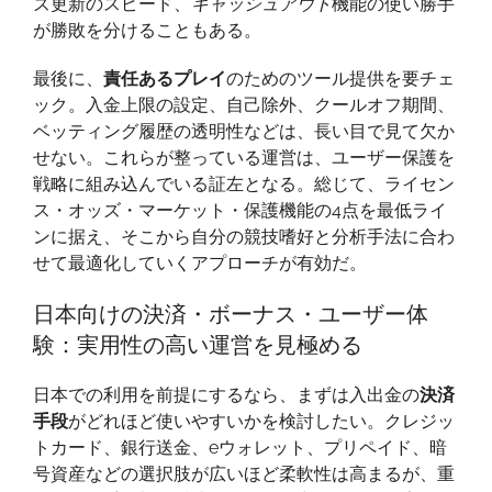
ズ更新のスピード、
キャッシュアウト
機能の使い勝手
が勝敗を分けることもある。
最後に、
責任あるプレイ
のためのツール提供を要チェ
ック。入金上限の設定、自己除外、クールオフ期間、
ベッティング履歴の透明性などは、長い目で見て欠か
せない。これらが整っている運営は、ユーザー保護を
戦略に組み込んでいる証左となる。総じて、ライセン
ス・オッズ・マーケット・保護機能の4点を最低ライ
ンに据え、そこから自分の競技嗜好と分析手法に合わ
せて最適化していくアプローチが有効だ。
日本向けの決済・ボーナス・ユーザー体
験：実用性の高い運営を見極める
日本での利用を前提にするなら、まずは入出金の
決済
手段
がどれほど使いやすいかを検討したい。クレジッ
トカード、銀行送金、eウォレット、プリペイド、暗
号資産などの選択肢が広いほど柔軟性は高まるが、重