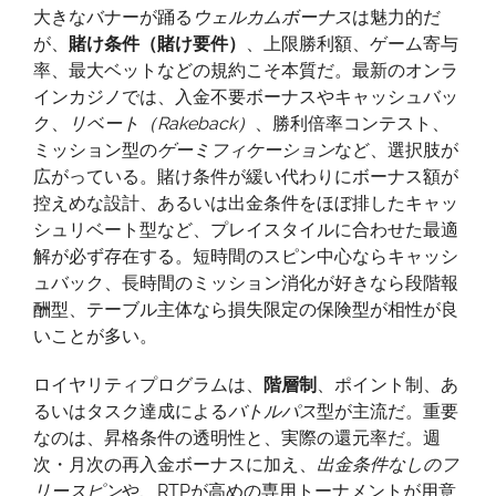
大きなバナーが踊る
ウェルカムボーナス
は魅力的だ
が、
賭け条件（賭け要件）
、上限勝利額、ゲーム寄与
率、最大ベットなどの規約こそ本質だ。最新のオンラ
インカジノでは、入金不要ボーナスやキャッシュバッ
ク、
リベート（Rakeback）
、勝利倍率コンテスト、
ミッション型の
ゲーミフィケーション
など、選択肢が
広がっている。賭け条件が緩い代わりにボーナス額が
控えめな設計、あるいは出金条件をほぼ排したキャッ
シュリベート型など、プレイスタイルに合わせた最適
解が必ず存在する。短時間のスピン中心ならキャッシ
ュバック、長時間のミッション消化が好きなら段階報
酬型、テーブル主体なら損失限定の保険型が相性が良
いことが多い。
ロイヤリティプログラムは、
階層制
、ポイント制、あ
るいはタスク達成による
バトルパス
型が主流だ。重要
なのは、昇格条件の透明性と、実際の還元率だ。週
次・月次の再入金ボーナスに加え、
出金条件なしのフ
リースピン
や、RTPが高めの専用トーナメントが用意