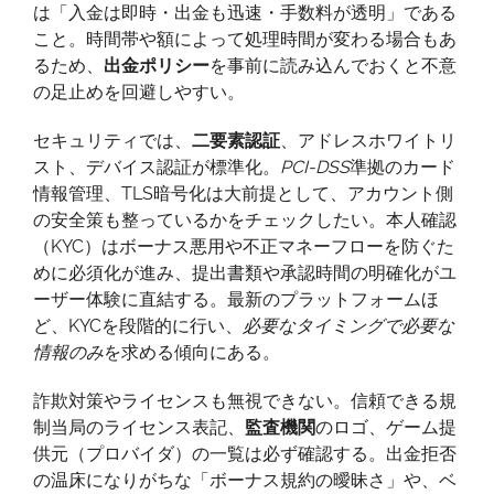
は「入金は即時・出金も迅速・手数料が透明」である
こと。時間帯や額によって処理時間が変わる場合もあ
るため、
出金ポリシー
を事前に読み込んでおくと不意
の足止めを回避しやすい。
セキュリティでは、
二要素認証
、アドレスホワイトリ
スト、デバイス認証が標準化。
PCI-DSS
準拠のカード
情報管理、TLS暗号化は大前提として、アカウント側
の安全策も整っているかをチェックしたい。本人確認
（KYC）はボーナス悪用や不正マネーフローを防ぐた
めに必須化が進み、提出書類や承認時間の明確化がユ
ーザー体験に直結する。最新のプラットフォームほ
ど、KYCを段階的に行い、
必要なタイミングで必要な
情報のみ
を求める傾向にある。
詐欺対策やライセンスも無視できない。信頼できる規
制当局のライセンス表記、
監査機関
のロゴ、ゲーム提
供元（プロバイダ）の一覧は必ず確認する。出金拒否
の温床になりがちな「ボーナス規約の曖昧さ」や、ベ