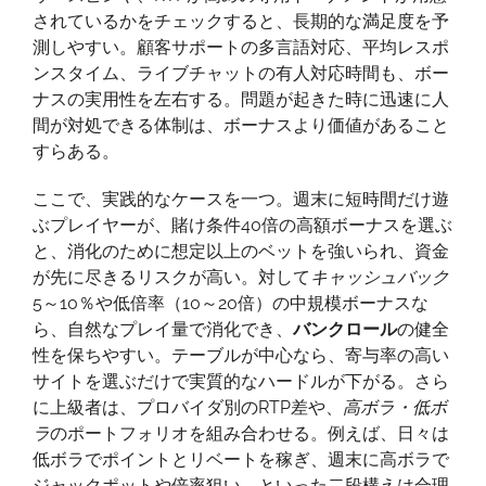
されているかをチェックすると、長期的な満足度を予
測しやすい。顧客サポートの多言語対応、平均レスポ
ンスタイム、ライブチャットの有人対応時間も、ボー
ナスの実用性を左右する。問題が起きた時に迅速に人
間が対処できる体制は、ボーナスより価値があること
すらある。
ここで、実践的なケースを一つ。週末に短時間だけ遊
ぶプレイヤーが、賭け条件40倍の高額ボーナスを選ぶ
と、消化のために想定以上のベットを強いられ、資金
が先に尽きるリスクが高い。対して
キャッシュバック
5～10％や低倍率（10～20倍）の中規模ボーナスな
ら、自然なプレイ量で消化でき、
バンクロール
の健全
性を保ちやすい。テーブルが中心なら、寄与率の高い
サイトを選ぶだけで実質的なハードルが下がる。さら
に上級者は、プロバイダ別のRTP差や、
高ボラ・低ボ
ラ
のポートフォリオを組み合わせる。例えば、日々は
低ボラでポイントとリベートを稼ぎ、週末に高ボラで
ジャックポットや倍率狙い、といった二段構えは合理