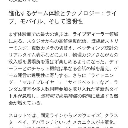
を
極
進化するゲーム体験とテクノロジー：ライ
め
ブ、モバイル、そして透明性
る
た
まず体験面での最大の進歩は、
ライブディーラー
領域
め
にある。スタジオからの高解像度配信、
低遅延ストリ
の
ーミング
、複数カメラの切替え、ベッティング統計の
実
リアルタイム表示などにより、物理カジノさながらの
践
没入感を居場所を選ばず楽しめるようになった。ディ
ガ
ーラーとのチャット機能は単なる会話の域を超え、ゲ
イ
ーム運営の透明性に寄与する。さらに「ライトニン
ド
グ」「マルチプレイヤー」「サイドベット」など、ラ
ンダム倍率や多人数同時参加を取り入れた革新系タイ
トルが急増し、
短時間で高期待値の瞬間
に遭遇する機
会が増えている。
スロットでは、固定ラインから
メガウェイズ
、クラス
ターペイ、アバランチといったメカニクスが主流化。