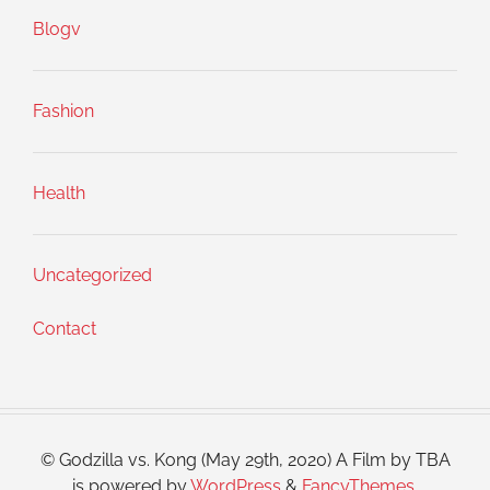
Blogv
Fashion
Health
Uncategorized
Contact
© Godzilla vs. Kong (May 29th, 2020) A Film by TBA
is powered by
WordPress
&
FancyThemes
.