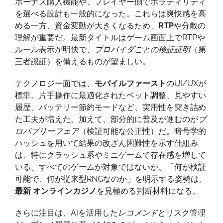
ボーナス購入機能や、プレイヤー側でボラティリティ
を選べる設計も一般的になった。これらは爽快感を高
める一方、資金変動が大きくなるため、
RTP
や分散の
理解が重要だ。最新タイトルはゲーム画面上でRTPや
ルール表示が明快で、
プロバイダごとの検証証明
（第
三者認証）を備えるものが望ましい。
テクノロジー面では、
モバイルファースト
のUI/UXが
標準。片手操作に最適化されたベット調整、見やすい
履歴、バッテリー節約モードなど、実用性を突き詰め
た工夫が増えた。加えて、部分的に普及が進むのが
プ
ロバブリーフェア
（検証可能な公正性）だ。暗号学的
ハッシュを用いて結果の改ざん困難性を示す仕組み
は、特にクラッシュ系やミニゲームで存在感を増して
いる。すべてのゲームが対象ではないが、「何が検証
可能で、何が従来型RNGなのか」を明示する姿勢は、
最新 オンラインカジノ
を見極める判断材料になる。
さらに注目は、AIを活用した
レコメンド
とリスク管理