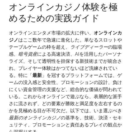
オンラインカジノ体験を極
の
波
めるための実践ガイド
に
乗
オンラインエンタメ市場の拡大に伴い、
オンラインカ
る：
ジノ
はここ数年で急速に進化した。単なるスロットや
最
テーブルゲームの枠を超え、
ライブディーラー
の臨場
新
感、
暗号資産
による高速決済、AIを活用したパーソナ
の
ライズ、そして透明性を担保する新技術までが統合さ
オ
れ、プレイヤー体験はかつてないほど洗練されてい
ン
る。特に「
最新
」を冠するプラットフォームでは、ゲ
ラ
ームの没入感と安全性、プロモーションの設計、負け
イ
にくい資金管理の支援など、総合的な価値が問われて
ン
いる。これからオンラインで遊ぶなら、表層的な派手
カ
さに流されず、どの要素が勝敗と満足度を左右するの
ジ
かを見極める目が不可欠だ。以下では、いま選ぶべき
ノ
最新のオンラインカジノ
の基準を、技術、決済・セキ
体
ュリティ、プロモーションと責任あるプレイの観点か
験
ら深掘りする。