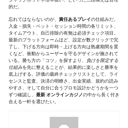
的だ。
忘れてはならないのが、
責任あるプレイ
の仕組みだ。
入金・損失・ベット・セッション時間の各リミット、
タイムアウト、自己排除の有無は必須チェック項目。
最新のプラットフォームほど、設定が数クリックで完
了し、下げる方向は即時・上げる方向は熟慮期間を置
くなど、衝動からユーザーを守るデザインが施されて
いる。勝ち方の「コツ」を探すより、
負けを限定する
仕組み
を先に整えることが、結果的に楽しさと勝率を
底上げする。評価の最終チェックリストとして、ライ
センスと監査、決済の明瞭さ、出金実績、規約の読み
やすさ、そして自分に合うプロモ設計かどうかを一つ
ずつ確認し、
最新 オンラインカジノ
の中から長く付き
合える一軒を選びたい。