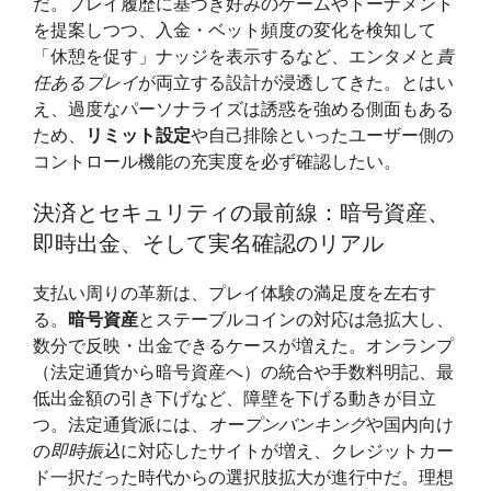
だ。プレイ履歴に基づき好みのゲームやトーナメント
を提案しつつ、入金・ベット頻度の変化を検知して
「休憩を促す」ナッジを表示するなど、エンタメと
責
任あるプレイ
が両立する設計が浸透してきた。とはい
え、過度なパーソナライズは誘惑を強める側面もある
ため、
リミット設定
や自己排除といったユーザー側の
コントロール機能の充実度を必ず確認したい。
決済とセキュリティの最前線：暗号資産、
即時出金、そして実名確認のリアル
支払い周りの革新は、プレイ体験の満足度を左右す
る。
暗号資産
とステーブルコインの対応は急拡大し、
数分で反映・出金できるケースが増えた。オンランプ
（法定通貨から暗号資産へ）の統合や手数料明記、最
低出金額の引き下げなど、障壁を下げる動きが目立
つ。法定通貨派には、
オープンバンキング
や国内向け
の
即時振込
に対応したサイトが増え、クレジットカー
ド一択だった時代からの選択肢拡大が進行中だ。理想