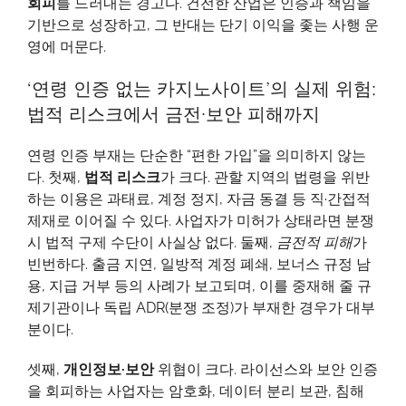
회피
를 드러내는 경고다. 건전한 산업은 인증과 책임을
기반으로 성장하고, 그 반대는 단기 이익을 좇는 사행 운
영에 머문다.
‘연령 인증 없는 카지노사이트’의 실제 위험:
법적 리스크에서 금전·보안 피해까지
연령 인증 부재는 단순한 “편한 가입”을 의미하지 않는
다. 첫째,
법적 리스크
가 크다. 관할 지역의 법령을 위반
하는 이용은 과태료, 계정 정지, 자금 동결 등 직·간접적
제재로 이어질 수 있다. 사업자가 미허가 상태라면 분쟁
시 법적 구제 수단이 사실상 없다. 둘째,
금전적 피해
가
빈번하다. 출금 지연, 일방적 계정 폐쇄, 보너스 규정 남
용, 지급 거부 등의 사례가 보고되며, 이를 중재해 줄 규
제기관이나 독립 ADR(분쟁 조정)가 부재한 경우가 대부
분이다.
셋째,
개인정보·보안
위협이 크다. 라이선스와 보안 인증
을 회피하는 사업자는 암호화, 데이터 분리 보관, 침해