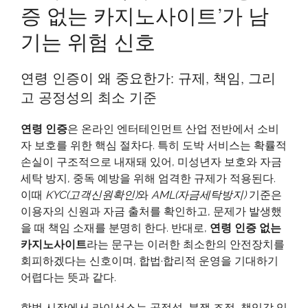
증 없는 카지노사이트’가 남
인
도
기는 위험 신호
박
의
연령 인증이 왜 중요한가: 규제, 책임, 그리
그
고 공정성의 최소 기준
늘:
‘연
연령 인증
은 온라인 엔터테인먼트 산업 전반에서 소비
령
자 보호를 위한 핵심 절차다. 특히 도박 서비스는 확률적
인
손실이 구조적으로 내재돼 있어, 미성년자 보호와 자금
증
세탁 방지, 중독 예방을 위해 엄격한 규제가 적용된다.
없
이때
KYC(고객신원확인)
는
와
AML(자금세탁방지)
기준은
이용자의 신원과 자금 출처를 확인하고, 문제가 발생했
카
을 때 책임 소재를 분명히 한다. 반대로,
지
연령 인증 없는
카지노사이트
라는 문구는 이러한 최소한의 안전장치를
노
회피하겠다는 신호이며, 합법·합리적 운영을 기대하기
사
어렵다는 뜻과 같다.
이
트’가
합법 시장에서 라이선스는 공정성, 분쟁 조정, 책임감 있