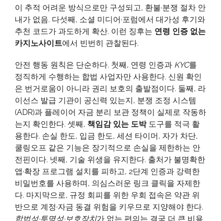
이 추적 어려운 방식으로만 구성되고, 환불·분쟁 절차 안
내가 없음. 다섯째, 소셜 미디어·포럼에서 대가성 후기와
추천 코드가 과도하게 확산. 이런 징후는
연령 인증 없는
카지노사이트
에서 빈번히 관찰된다.
안전 행동 원칙은 단순하다. 첫째, 연령 인증과
KYC
를
정직하게 수행하는 합법 사업자만 사용한다. 신원 확인
은 번거로움이 아니라 권리 보호의 출발점이다. 둘째, 라
이선스 발급 기관이 공신력 있는지, 분쟁 조정 시스템
(ADR)과 플레이어 자금 분리 보관 정책이 실제로 작동하
는지 확인한다. 셋째,
책임감 있는 도박
도구를 적극 활
용한다. 손실 한도, 입금 한도, 세션 타이머, 자가 차단,
쿨링오프 같은 기능은 장기적으로 손실을 제한하는 안
전핀이다. 넷째, 기술 위생을 유지한다. 출처가 불명확한
앱·확장 프로그램 설치를 피하고, 2단계 인증과 강력한
비밀번호를 사용하며, 의심스러운 링크 클릭을 자제한
다. 마지막으로, 규정 회피를 위한 우회 접속은 약관 위
반으로 계정·자금 동결 위험을 키우므로 지양해야 한다.
합법성·투명성·보호장치
가 없는 편의는 결국 더 큰 비용