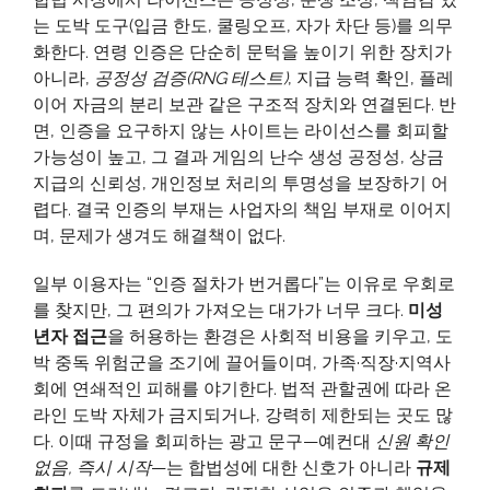
남
는 도박 도구(입금 한도, 쿨링오프, 자가 차단 등)를 의무
기
화한다. 연령 인증은 단순히 문턱을 높이기 위한 장치가
는
아니라,
공정성 검증(RNG 테스트)
, 지급 능력 확인, 플레
위
이어 자금의 분리 보관 같은 구조적 장치와 연결된다. 반
험
면, 인증을 요구하지 않는 사이트는 라이선스를 회피할
신
가능성이 높고, 그 결과 게임의 난수 생성 공정성, 상금
호
지급의 신뢰성, 개인정보 처리의 투명성을 보장하기 어
렵다. 결국 인증의 부재는 사업자의 책임 부재로 이어지
며, 문제가 생겨도 해결책이 없다.
일부 이용자는 “인증 절차가 번거롭다”는 이유로 우회로
를 찾지만, 그 편의가 가져오는 대가가 너무 크다.
미성
년자 접근
을 허용하는 환경은 사회적 비용을 키우고, 도
박 중독 위험군을 조기에 끌어들이며, 가족·직장·지역사
회에 연쇄적인 피해를 야기한다. 법적 관할권에 따라 온
라인 도박 자체가 금지되거나, 강력히 제한되는 곳도 많
다. 이때 규정을 회피하는 광고 문구—예컨대
신원 확인
없음, 즉시 시작
—는 합법성에 대한 신호가 아니라
규제