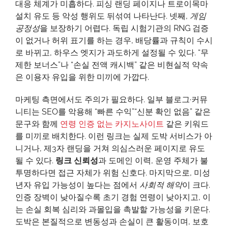
대응 체계가 미흡하다. 피싱 랜딩 페이지나 트로이목마
설치 유도 등 악성 행위도 뒤섞여 나타난다. 넷째,
게임
공정성
을 보장하기 어렵다. 독립 시험기관의 RNG 검증
이 없거나 허위 표기를 하는 경우, 배당률과 규칙이 수시
로 바뀌고, 하우스 엣지가 과도하게 설정될 수 있다. “무
제한 보너스”나 “손실 전액 캐시백” 같은 비현실적 약속
은 이용자 유입을 위한 미끼에 가깝다.
마케팅 측면에서도 주의가 필요하다. 일부 블로그·커뮤
니티는 SEO를 악용해 “빠른 수익”“신분 확인 없음” 같은
문구와 함께
연령 인증 없는 카지노사이트
같은 키워드
를 미끼로 배치한다. 이런 링크는 실제 도박 서비스가 아
니거나, 제3자 랜딩을 거쳐 의심스러운 페이지로 유도
될 수 있다.
링크 신뢰성
과 도메인 이력, 운영 주체가 불
투명하다면 접근 자체가 위험 신호다. 마지막으로, 미성
년자 유입 가능성이 높다는 점에서
사회적 해악
이 크다.
인증 장벽이 낮아질수록 초기 경험 연령이 낮아지고, 이
는 손실 회복 심리와 과몰입을 촉발할 가능성을 키운다.
도박은 본질적으로 변동성과 손실이 큰 활동이며, 보호