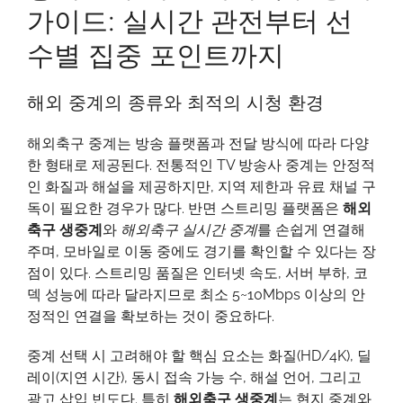
가이드: 실시간 관전부터 선
면
후
수별 집중 포인트까지
회
할
해외 중계의 종류와 최적의 시청 환경
해
외
해외축구 중계는 방송 플랫폼과 전달 방식에 따라 다양
축
한 형태로 제공된다. 전통적인 TV 방송사 중계는 안정적
구
인 화질과 해설을 제공하지만, 지역 제한과 유료 채널 구
중
독이 필요한 경우가 많다. 반면 스트리밍 플랫폼은
해외
계
축구 생중계
와
해외축구 실시간 중계
를 손쉽게 연결해
가
주며, 모바일로 이동 중에도 경기를 확인할 수 있다는 장
이
점이 있다. 스트리밍 품질은 인터넷 속도, 서버 부하, 코
드:
덱 성능에 따라 달라지므로 최소 5~10Mbps 이상의 안
실
정적인 연결을 확보하는 것이 중요하다.
시
간
중계 선택 시 고려해야 할 핵심 요소는 화질(HD/4K), 딜
관
레이(지연 시간), 동시 접속 가능 수, 해설 언어, 그리고
전
광고 삽입 빈도다. 특히
해외축구 생중계
는 현지 중계와