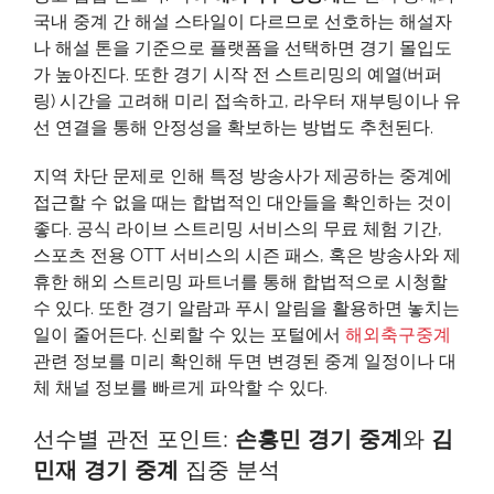
부
국내 중계 간 해설 스타일이 다르므로 선호하는 해설자
터
나 해설 톤을 기준으로 플랫폼을 선택하면 경기 몰입도
선
가 높아진다. 또한 경기 시작 전 스트리밍의 예열(버퍼
수
링) 시간을 고려해 미리 접속하고, 라우터 재부팅이나 유
별
선 연결을 통해 안정성을 확보하는 방법도 추천된다.
집
중
지역 차단 문제로 인해 특정 방송사가 제공하는 중계에
포
접근할 수 없을 때는 합법적인 대안들을 확인하는 것이
인
좋다. 공식 라이브 스트리밍 서비스의 무료 체험 기간,
트
스포츠 전용 OTT 서비스의 시즌 패스, 혹은 방송사와 제
까
휴한 해외 스트리밍 파트너를 통해 합법적으로 시청할
지
수 있다. 또한 경기 알람과 푸시 알림을 활용하면 놓치는
일이 줄어든다. 신뢰할 수 있는 포털에서
해외축구중계
관련 정보를 미리 확인해 두면 변경된 중계 일정이나 대
체 채널 정보를 빠르게 파악할 수 있다.
선수별 관전 포인트:
손흥민 경기 중계
와
김
민재 경기 중계
집중 분석