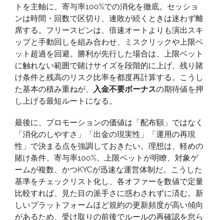
トを主軸に、寄与率100%での消化を徹底。セッショ
ンは時間・回数で区切り、連敗が続くときは迷わず離
席する。フリースピンは、倍速オートよりも演出スキ
ップと手動回しを組み合わせ、ミスクリックや上限ベ
ット超過を回避。勝利が先行した場合は、上限ベット
に触れない範囲で賭けサイズを段階的に上げ、残り賭
け条件と残高のリスク比率を都度再計算する。こうし
た基本の積み重ねが、
入金不要ボーナス
の期待値を押
し上げる最短ルートになる。
最後に、プロモーションの価値は「配布額」ではなく
「消化のしやすさ」「出金の現実性」「運用の再現
性」で決まる点を強調しておきたい。理想は、軽めの
賭け条件、寄与率100%、上限ベットが明瞭、対象ゲ
ームが複数、かつKYCが迅速な運営体制だ。こうした
基準をチェックリスト化し、各オファーを数値で定量
比較すれば、見た目の派手さに惑わされずに済む。新
しいプラットフォームほど規約の更新頻度が高い傾向
があるため、受け取りの前後でルールの再確認を怠ら