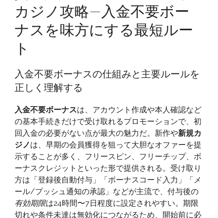
カジノ攻略—入金不要ボー
投
入
ナスを味方にする最短ルー
ゼ
ト
ロ
で
始
入金不要ボーナスの仕組みと主要ルールを
め
正しく理解する
る
新
入金不要ボーナス
は、アカウント作成や本人確認など
規
の基本手続きだけで受け取れるプロモーションで、初
カ
回入金の必要がない点が最大の魅力だ。新作や
新規カ
ジ
ジノ
は、早期の会員獲得を狙って大胆なオファーを提
ノ
示することが多く、フリースピン、フリーチップ、ボ
攻
ーナスクレジットといった形で提供される。受け取り
略
方は「登録後自動付与」「ボーナスコード入力」「メ
—
ール/プッシュ通知の承認」などが主流で、付与後の
入
有効期限
は24時間〜7日程度に設定されやすい。期限
金
切れや条件未達は無効化につながるため、開始前に必