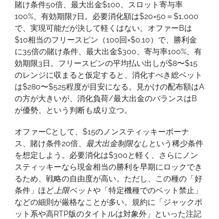
賭け条件50倍、最大出金$100、スロット寄与率
100%、有効期限7日。必要消化額は$20×50＝$1,000
で、実現可能だが決して軽くはない。オファーBは
$10相当のフリースピン（100回×$0.10）で、勝利金
に35倍の賭け条件、最大出金$300、寄与率100%、有
効期限3日。フリースピンの平均払い出しが$8〜$15
のレンジに収まると仮定すると、消化すべき総ベット
は$280〜$525程度が目安になる。見かけの配布額はA
の方が大きいが、消化負荷/最大出金のバランスはB
が優勢、という判断も成り立つ。
オファーCとして、$15のノンスティッキーボーナ
ス、賭け条件20倍、
最大出金制限なし
という稀少条件
を想定しよう。必要消化は$300と軽く、さらにノン
スティッキーなら現金相当の勝利を早期にロックでき
るため、戦略の自由度が高い。ただし、この種の「好
条件」ほど
上限ベット
や「特定機種でのベット禁止」
などの細則が厳格なことが多い。規約に「ジャックポ
ット系や高RTP版のタイトルは対象外」といった注記