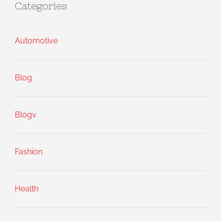
Categories
Automotive
Blog
Blogv
Fashion
Health