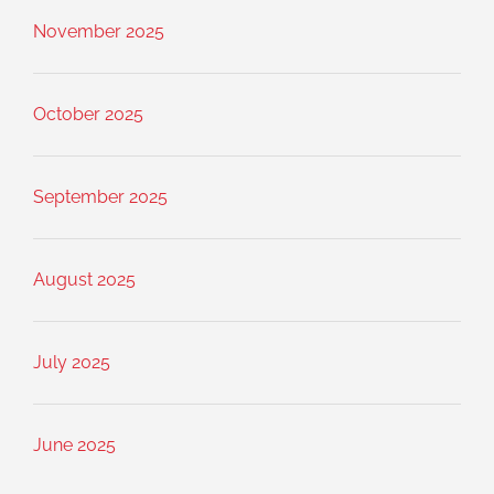
November 2025
October 2025
September 2025
August 2025
July 2025
June 2025