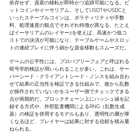
依存せず、資産の移転が即時かつ追跡可能になる。ビ
交
ットコインやイーサリアム、そしてUSDTやUSDCと
わ
いったステーブルコインは、ボラティリティや手数
る
料、処理速度の観点でそれぞれ特徴が異なる。たとえ
瞬
ばイーサリアムのレイヤー2を使えば、高速かつ低コ
間
ストでの決済が可能になり、テーブルゲームやスロッ
トの連続プレイに伴う細かな資金移動もスムーズだ。
ゲームの公平性には、
プロバブリーフェア
と呼ばれる
暗号学的検証が用いられることが多い。これは、サー
バーシード・クライアントシード・ノンスを組み合わ
せて結果の正当性を検証できる仕組みで、後から乱数
が操作されていないかをユーザー側でチェックできる
点が画期的だ。ブロックチェーン上にハッシュ値を記
録する方式や、外部監査機関によるRNG（乱数生成
器）の検証を併用するモデルもあり、透明性の層が厚
くなるほど、プレイヤーは結果に対する信頼を積み重
ねられる。