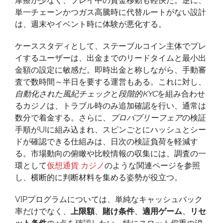
摩擦が少なく、プレイ中の資金移動も軽快だ。逆に、
単一チェーンかつガス高騰時に代替ルートがない設計
は、週末やイベント時に体験が悪化する。
ケーススタディとして、ステーブルコイン主体でプレ
イするユーザーは、出金までのリードタイムと最小出
金額の設定に敏感だ。即時出金と称しながら、手動審
査で数時間～半日を要する運営もある。これに対し、
自動化された風紀チェック
と
段階的KYC
を組み合わせ
るカジノは、トラブル時のみ追加確認を行い、通常は
数分で着金する。さらに、
プロバブリーフェア
の検証
手順がUIに組み込まれ、スピンごとにハッシュとシー
ドが確認できる仕組みは、日次の検証負荷を軽減す
る。市場動向の俯瞰や比較情報の収集には、調査の一
環として
仮想通貨 カジノ
のような関連ページを参照
し、横断的に判断材料を集める姿勢が役立つ。
VIPプログラムについては、単純なキャッシュバック
率だけでなく、
上限額
、
賭け条件
、
適用ゲーム
、
リセ