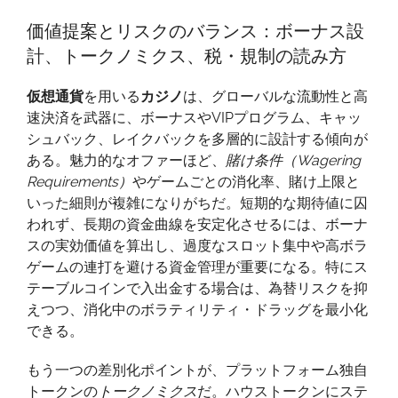
価値提案とリスクのバランス：ボーナス設
計、トークノミクス、税・規制の読み方
仮想通貨
を用いる
カジノ
は、グローバルな流動性と高
速決済を武器に、ボーナスやVIPプログラム、キャッ
シュバック、レイクバックを多層的に設計する傾向が
ある。魅力的なオファーほど、
賭け条件（Wagering
Requirements）
やゲームごとの消化率、賭け上限と
いった細則が複雑になりがちだ。短期的な期待値に囚
われず、長期の資金曲線を安定化させるには、ボーナ
スの実効価値を算出し、過度なスロット集中や高ボラ
ゲームの連打を避ける資金管理が重要になる。特にス
テーブルコインで入出金する場合は、為替リスクを抑
えつつ、消化中のボラティリティ・ドラッグを最小化
できる。
もう一つの差別化ポイントが、プラットフォーム独自
トークンの
トークノミクス
だ。ハウストークンにステ