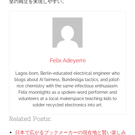
全の両立を実現しやすい。
Felix Adeyemi
Lagos-born, Berlin-educated electrical engineer who
blogs about AI fairness, Bundesliga tactics, and jollof-
rice chemistry with the same infectious enthusiasm.
Felix moonlights as a spoken-word performer and
volunteers at a local makerspace teaching kids to
solder recycled electronics into art.
Related Posts:
日本で広がるブックメーカーの現在地と賢い楽しみ