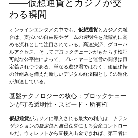
――仮想通貨とカジノが交
代
エ
わる瞬間
ン
タ
オンラインエンタメの中でも、
仮想通貨
と
カジノ
の融
メ
合は、支払いの自由度やゲームの透明性を飛躍的に高
の
める流れとして注目されている。高速決済、グローバ
震
ルアクセス、そして
ブロックチェーン
がもたらす検証
源
可能な公平性によって、プレイヤーと運営の関係は再
地
定義されつつある。単なる遊び場ではなく、価値移転
――
の仕組みを備えた新しいデジタル経済圏としての進化
仮
が加速している。
想
通
基盤テクノロジーの核心：ブロックチェー
貨
ンが守る透明性・スピード・所有権
と
カ
仮想通貨
がカジノに導入される最大の利点は、
トラン
ジ
ザクションの確定性
と
自己保管
による資産コントロー
ノ
ルだ。ウォレットから直接入出金できれば、第三者に
が