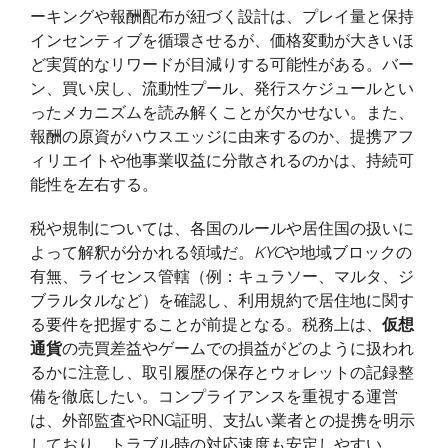
ーキングや報酬配布が紐づく設計は、プレイ量と保持
インセンティブを循環させるが、価格変動が大きいほ
ど実質的なリワードが目減りする可能性がある。バー
ン、買い戻し、流動性プール、発行スケジュールとい
ったメカニズムを読み解くことが欠かせない。また、
報酬の原資がハウスエッジに由来するのか、提携アフ
ィリエイトや他事業収益に分散されるのかは、持続可
能性を左右する。
税や規制については、各国のルールや居住国の扱いに
よって解釈が分かれる領域だ。
KYC
や地域ブロックの
有無、ライセンス管轄（例：キュラソー、マルタ、ジ
ブラルタルなど）を確認し、利用規約で居住地に関す
る要件を把握することが前提となる。税務上は、
仮想
通貨
の売買差益やゲームでの損益がどのように扱われ
るかに注意し、取引履歴の保存とウォレットの記録整
備を徹底したい。コンプライアンスを重視する運営
は、外部監査やRNG証明、支払い業者との提携を明示
しており、トラブル時の対応速度も安定しやすい。