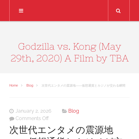
Search
Godzilla vs. Kong (May
29th, 2020) A Film by TBA
Home
Blog
次世代エンタメの震源地――仮想通貨とカジノが交わる瞬間
January 2, 2026
Blog
on
Comments Off
次
次世代エンタメの震源地
世