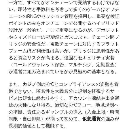
一方で、すべてがオンチェーンで完結するわけではな
い。即時性と手数料を考慮して多くのゲームはオフチ
ェーンのRNGやセッション管理を採用し、重要な検証
ポイントのみをオンチェーンで公開するハイブリッド
設計が一般的だ。ここで重要になるのが、デポジット
やウィズドローの
可用性
と
ガスコスト
、チェーン間ブ
リッジの安全性だ。複数チェーンに対応するプラット
フォームほど利便性は高いが、ブリッジに脆弱性があ
ると資産リスクが高まる。強固なセキュリティ実装
（コールドウォレット保管、マルチシグ、定期監査）
が運営に組み込まれているかが見極めの基本となる。
また、
カジノ
側のKYCとコンプライアンスの姿勢も看
過できない。匿名性を大義名分に規制を軽視するサー
ビスは短命に終わりやすく、アカウント凍結や出金遅
延の火種になり得る。適切なKYCフロー、地域規制へ
の準拠、責任あるギャンブルの導入（入金上限・時間
制限・自己排除）が揃って初めて、
仮想通貨
の強みが
長期的価値として機能する。