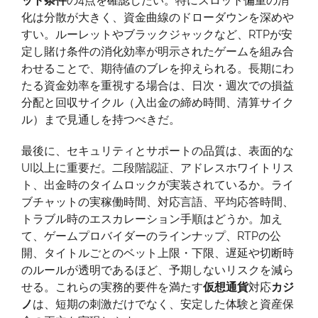
ット条件
の4点を確認したい。特にスロット偏重の消
化は分散が大きく、資金曲線のドローダウンを深めや
すい。ルーレットやブラックジャックなど、RTPが安
定し賭け条件の消化効率が明示されたゲームを組み合
わせることで、期待値のブレを抑えられる。長期にわ
たる資金効率を重視する場合は、日次・週次での損益
分配と回収サイクル（入出金の締め時間、清算サイク
ル）まで見通しを持つべきだ。
最後に、セキュリティとサポートの品質は、表面的な
UI以上に重要だ。二段階認証、アドレスホワイトリス
ト、出金時のタイムロックが実装されているか。ライ
ブチャットの実稼働時間、対応言語、平均応答時間、
トラブル時のエスカレーション手順はどうか。加え
て、ゲームプロバイダーのラインナップ、RTPの公
開、タイトルごとのベット上限・下限、遅延や切断時
のルールが透明であるほど、予期しないリスクを減ら
せる。これらの実務的要件を満たす
仮想通貨
対応
カジ
ノ
は、短期の刺激だけでなく、安定した体験と資産保