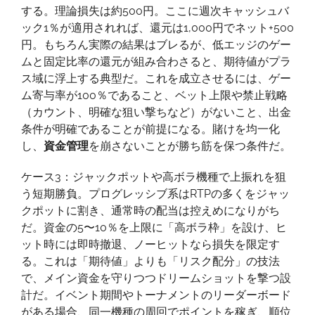
する。理論損失は約500円。ここに週次キャッシュバ
ック1％が適用されれば、還元は1,000円でネット+500
円。もちろん実際の結果はブレるが、低エッジのゲー
ムと固定比率の還元が組み合わさると、期待値がプラ
ス域に浮上する典型だ。これを成立させるには、ゲー
ム寄与率が100％であること、ベット上限や禁止戦略
（カウント、明確な狙い撃ちなど）がないこと、出金
条件が明確であることが前提になる。賭けを均一化
し、
資金管理
を崩さないことが勝ち筋を保つ条件だ。
ケース3：ジャックポットや高ボラ機種で上振れを狙
う短期勝負。プログレッシブ系はRTPの多くをジャッ
クポットに割き、通常時の配当は控えめになりがち
だ。資金の5〜10％を上限に「高ボラ枠」を設け、ヒ
ット時には即時撤退、ノーヒットなら損失を限定す
る。これは「期待値」よりも「リスク配分」の技法
で、メイン資金を守りつつドリームショットを撃つ設
計だ。イベント期間やトーナメントのリーダーボード
がある場合、同一機種の周回でポイントを稼ぎ、順位