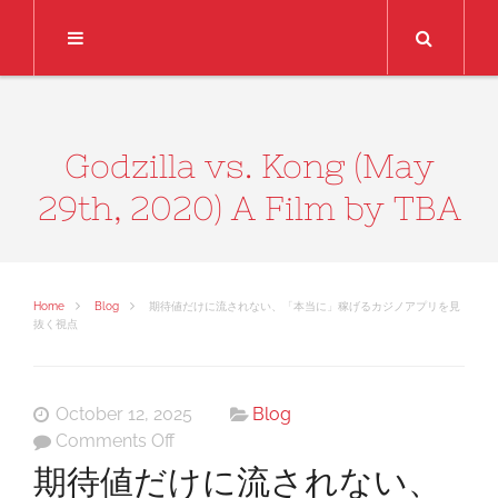
Search
Godzilla vs. Kong (May
29th, 2020) A Film by TBA
Home
Blog
期待値だけに流されない、「本当に」稼げるカジノアプリを見
抜く視点
October 12, 2025
Blog
on
Comments Off
期
期待値だけに流されない、
待