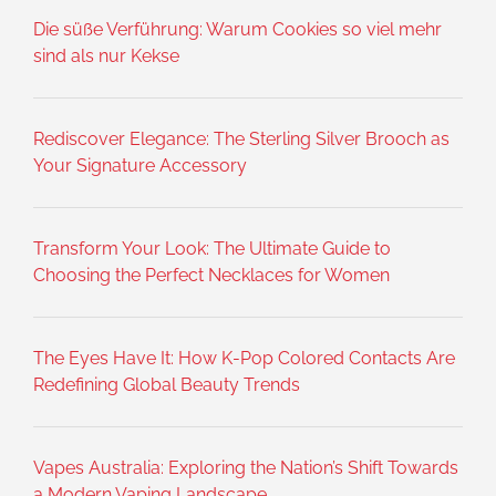
Die süße Verführung: Warum Cookies so viel mehr
sind als nur Kekse
Rediscover Elegance: The Sterling Silver Brooch as
Your Signature Accessory
Transform Your Look: The Ultimate Guide to
Choosing the Perfect Necklaces for Women
The Eyes Have It: How K-Pop Colored Contacts Are
Redefining Global Beauty Trends
Vapes Australia: Exploring the Nation’s Shift Towards
a Modern Vaping Landscape