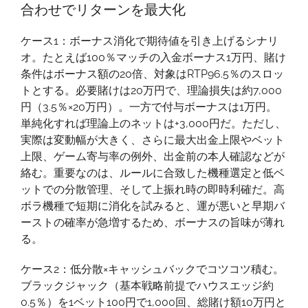
合わせでリターンを最大化
ケース1：ボーナス消化で期待値を引き上げるシナリ
オ。たとえば100％マッチの入金ボーナス1万円、賭け
条件はボーナス額の20倍、対象はRTP96.5％のスロッ
トとする。必要賭けは20万円で、理論損失は約7,000
円（3.5％×20万円）。一方で付与ボーナスは1万円。
単純化すれば理論上のネットは+3,000円だ。ただし、
実際は変動幅が大きく、さらに最大出金上限やベット
上限、ゲーム寄与率の例外、出金前の本人確認などが
絡む。重要なのは、ルールに合致した機種選定と低ベ
ットでの分散管理、そして上振れ時の即時利確だ。高
ボラ機種で短期に消化を試みると、運が悪いと早期バ
ーストの確率が急増するため、ボーナスの旨味が薄れ
る。
ケース2：低分散×キャッシュバックでコツコツ積む。
ブラックジャック（基本戦略前提でハウスエッジ約
0.5％）を1ベット100円で1,000回、総賭け額10万円と