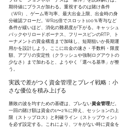
期待値にプラスが加わる。重視するのは賭け条件
（WR）、ゲーム寄与率、最大出金上限、出金時の身
分確認フローだ。WR25倍でスロット100％寄与など
条件が緩いほど、消化の難易度が下がる。キャッシュ
バックやリロードボーナス、フリースピンのRTP、ト
ーナメントの賞金構造まで加味し、短期狙いか長期運
用かを設計しよう。ここに出金の速さ・手数料・限度
額、アプリの安定性（クラッシュや強制ログアウトの
少なさ）まで加わると、ようやく「選べる基準」が整
う。
実践で差がつく資金管理とプレイ戦略：小
さな優位を積み上げる
勝敗の波を均すための基礎は、ブレない
資金管理
だ。
一回の賭け額は資金の1〜2％に抑え、セッションの上
限（ストップロス）と利確ライン（ストップウィン）
を必ず設定する。これにより、ツキがない時に資金を