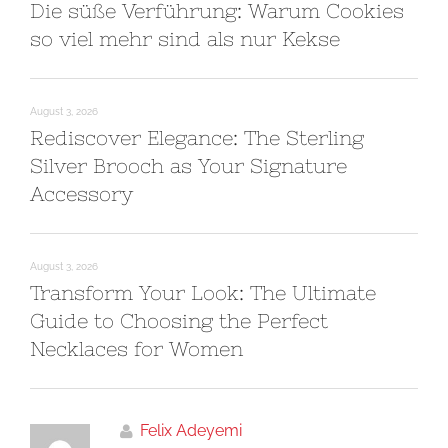
Die süße Verführung: Warum Cookies
so viel mehr sind als nur Kekse
August 3, 2026
Rediscover Elegance: The Sterling
Silver Brooch as Your Signature
Accessory
August 3, 2026
Transform Your Look: The Ultimate
Guide to Choosing the Perfect
Necklaces for Women
Felix Adeyemi