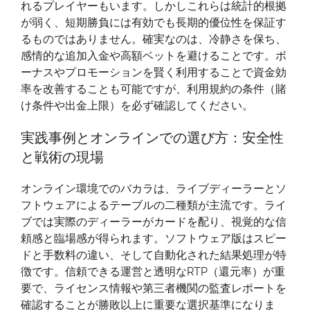
れるプレイヤーもいます。しかしこれらは統計的根拠
が弱く、短期勝負には有効でも長期的優位性を保証す
るものではありません。確実なのは、冷静さを保ち、
感情的な追加入金や高額ベットを避けることです。ボ
ーナスやプロモーションを賢く利用することで資金効
率を改善することも可能ですが、利用規約の条件（賭
け条件や出金上限）を必ず確認してください。
実践事例とオンラインでの選び方：安全性
と戦術の現場
オンライン環境でのバカラは、ライブディーラーとソ
フトウェアによるテーブルの二種類が主流です。ライ
ブでは実際のディーラーがカードを配り、視覚的な信
頼感と臨場感が得られます。ソフトウェア版はスピー
ドと手数料の違い、そして自動化された結果処理が特
徴です。信頼できる運営と透明なRTP（還元率）が重
要で、ライセンス情報や第三者機関の監査レポートを
確認することが勝敗以上に重要な選択基準になりま