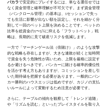
バカラ
で安定的にプレイするには、単なる運任せでは
なく資金管理と確率理解が不可欠です。まず資金管理
（バンクロール管理）の基本は、1セッションで失っ
ても生活に影響が出ない額を設定し、それを細かく分
割して一回のベット上限を決めることです。ベットの
比率を総資金の1〜5%に抑える「フラットベット」戦
略は、長期的に見て破産リスクを低減します。
一方で「マーチンゲール法（倍賭け）」のような攻撃
的な戦略も存在しますが、大きな連敗が続くと短時間
で資金を失う危険性が高いため、上限を厳格に設定す
るか避けるべきです。バンカーに賭ける確率的優位性
を活かす考え方もありますが、コミッションを差し引
いた期待値を把握する必要があります。一般的にバン
カー勝利のハウスエッジは低めですが、カジノの支払
いルールによって変動するため注意が必要です。
さらに、テーブルの傾向を観察して「トレンド追随」
や「リズムを読む」といったプレイスタイルを取り入