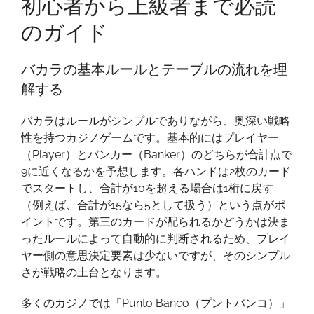
初心者から上級者まで必読
へ
導
のガイド
く
バ
バカラの基本ルールとテーブルの流れを理
カ
解する
ラ
の
バカラはルールがシンプルでありながら、奥深い戦略
極
性を持つカジノゲームです。基本的にはプレイヤー
意：
（Player）とバンカー（Banker）のどちらが合計点で
初
9に近くなるかを予想します。各ハンドは2枚のカード
心
でスタートし、合計が10を超える場合は1桁に戻す
者
（例えば、合計が15なら5として扱う）という点がポ
か
イントです。第三のカードが配られるかどうかは決ま
ら
ったルールによって自動的に判断されるため、プレイ
上
ヤー側の意思決定要素は少ないですが、そのシンプル
級
さが戦略の土台となります。
者
ま
多くのカジノでは「Punto Banco（プントバンコ）」
で