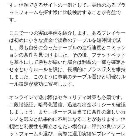
す。信頼できるサイトの一例として、実績のあるプラ
ットフォームを探す際に比較検討することが有益で
す。
ここで一つの実践事例を紹介します。あるプレイヤー
は初めに小さな資金で複数のテーブルを短時間で試
し、最も自分に合ったテーブルの進行速度とコミッシ
ョンの条件を見つけました。その後、フラットベット
を基本にして勝ちが続いた場合は利益の一部を確定さ
せるというルールを設け、長期的にプラス収支を維持
しました。このように事前のテーブル選びと明確なル
ール設定が成功に寄与します。
オンラインで遊ぶ際はセキュリティ対策も必須です。
二段階認証、暗号化通信、迅速な出金ポリシーを確認
しましょう。また、ボーナス目当てに条件の厳しいカ
ジノを選ぶと結果的に不利になることがあります。信
頼性と利便性を両立させたい場合は、評判の良いプラ
ットフォームを選び、実際に運用実績やプレイヤーレ