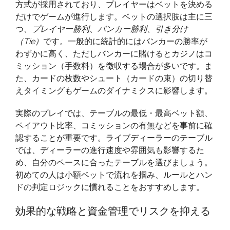
方式が採用されており、プレイヤーはベットを決める
必
だけでゲームが進行します。ベットの選択肢は主に三
読
つ、
プレイヤー勝利
、
バンカー勝利
、
引き分け
の
（Tie）
です。一般的に統計的にはバンカーの勝率が
ガ
わずかに高く、ただしバンカーに賭けるとカジノはコ
イ
ミッション（手数料）を徴収する場合が多いです。ま
ド
た、カードの枚数やシュート（カードの束）の切り替
えタイミングもゲームのダイナミクスに影響します。
実際のプレイでは、テーブルの最低・最高ベット額、
ペイアウト比率、コミッションの有無などを事前に確
認することが重要です。ライブディーラーのテーブル
では、ディーラーの進行速度や雰囲気も影響するた
め、自分のペースに合ったテーブルを選びましょう。
初めての人は小額ベットで流れを掴み、ルールとハン
ドの判定ロジックに慣れることをおすすめします。
効果的な戦略と資金管理でリスクを抑える