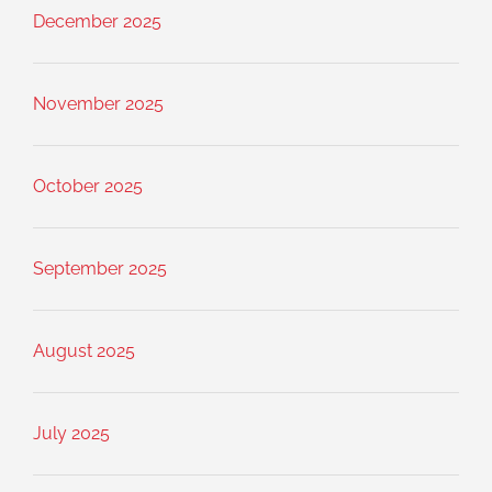
December 2025
November 2025
October 2025
September 2025
August 2025
July 2025