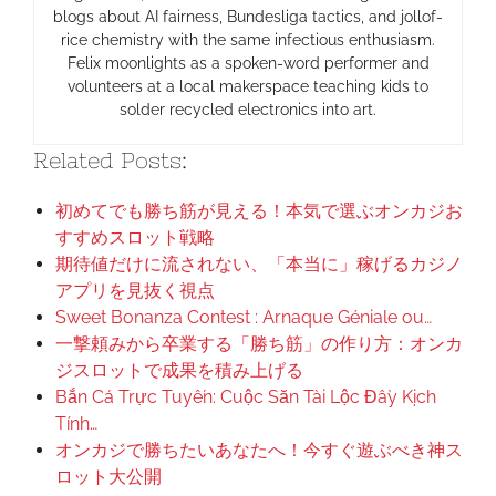
blogs about AI fairness, Bundesliga tactics, and jollof-
rice chemistry with the same infectious enthusiasm.
Felix moonlights as a spoken-word performer and
volunteers at a local makerspace teaching kids to
solder recycled electronics into art.
Related Posts:
初めてでも勝ち筋が見える！本気で選ぶオンカジお
すすめスロット戦略
期待値だけに流されない、「本当に」稼げるカジノ
アプリを見抜く視点
Sweet Bonanza Contest : Arnaque Géniale ou…
一撃頼みから卒業する「勝ち筋」の作り方：オンカ
ジスロットで成果を積み上げる
Bắn Cá Trực Tuyến: Cuộc Săn Tài Lộc Đầy Kịch
Tính…
オンカジで勝ちたいあなたへ！今すぐ遊ぶべき神ス
ロット大公開