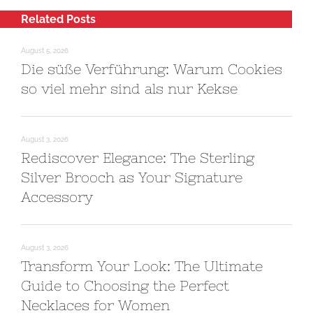
Related Posts
August 5, 2026
Die süße Verführung: Warum Cookies
so viel mehr sind als nur Kekse
August 3, 2026
Rediscover Elegance: The Sterling
Silver Brooch as Your Signature
Accessory
August 3, 2026
Transform Your Look: The Ultimate
Guide to Choosing the Perfect
Necklaces for Women