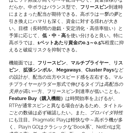
ッ
だらか。中ボラはバランス型で、
フリースピン
到達時
ト
にまとまった配当が期待できる。高ボラは
一撃の夢
と
の
引き換えにハマりも深く、資金に対する揺れが大き
選
い。目標（長時間の遊戯・安定消化・高倍率狙い）と
び
予算に応じて、
低・中・高
を使い分けると良い。特に
方
高ボラでは、
1ベットあたり資金の0.3～0.5%
程度に抑
と
えると破綻リスクを抑制できる。
実
戦
機能面では、
フリースピン
、
マルチプライヤー
、
リス
思
ピン
、
拡張シンボル
、
Megaways
、
Cluster Pays
など
考
の設計が、配当の出方やスピード感を左右する。マル
チプライヤーがラダー形式で伸びるタイプは
高配当の
天井が高い
一方、フリースピン到達率が低いことも。
Feature Buy（購入機能）
は時間効率を上げるが、
RTPが通常スピンと異なる場合があるため、タイトル
ごとの数値は必ず確認したい。また、
プロバイダ特性
にも注目。Pragmatic Playは軽快な中～高ボラ機が多
く、Play’n GOはクラシックな“Book系”、NetEntは完