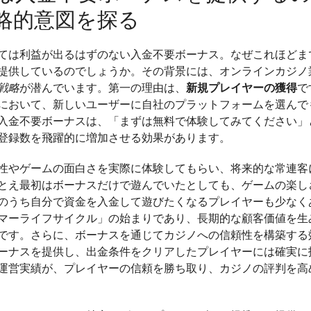
略的意図を探る
ては利益が出るはずのない入金不要ボーナス。なぜこれほどま
提供しているのでしょうか。その背景には、オンラインカジノ
戦略
が潜んでいます。第一の理由は、
新規プレイヤーの獲得
で
において、新しいユーザーに自社のプラットフォームを選んで
入金不要ボーナスは、「まずは無料で体験してみてください」
登録数を飛躍的に増加させる効果があります。
性やゲームの面白さを実際に体験してもらい、将来的な常連客
とえ最初はボーナスだけで遊んでいたとしても、ゲームの楽し
のうち自分で資金を入金して遊びたくなるプレイヤーも少なく
マーライフサイクル」の始まりであり、長期的な顧客価値を生
です。さらに、ボーナスを通じてカジノへの信頼性を構築する
ーナスを提供し、出金条件をクリアしたプレイヤーには確実に
運営実績が、プレイヤーの信頼を勝ち取り、カジノの評判を高