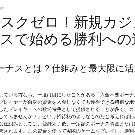
on
ff
今
リスクゼロ！新規カジ
す
ぐ
スで始める勝利への
遊
べ
て、
リ
ーナスとは？仕組みと最大限に活
ス
ク
ゼ
ロ！
している方なら、一度は目にしたことがある「入金不要ボーナ
新
プレイヤーが自身の資金を入金しなくても獲得できる
規
特別なボ
したプレイヤーへの歓迎特典として提供されることが多く、カ
カ
してみませんか？」という招待状のようなものだと考えればわ
ジ
な仕組みとしては、登録完了後、一定額のボーナス資金または
ノ
与されます。この資金を使って実際のゲームをプレイし、勝利
の