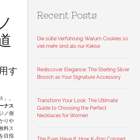
Recent Posts
ノ
道
Die süße Verführung: Warum Cookies so
viel mehr sind als nur Kekse
用す
Rediscover Elegance: The Sterling Silver
Brooch as Your Signature Accessory
ス」。
Transform Your Look: The Ultimate
ーナス
Guide to Choosing the Perfect
ジノ側
Necklaces for Women
かりや
無料ス
を目指
The Eyes Have It: How K-Pop Colored