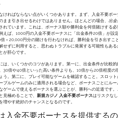
。
入
金
なければならない点がいくつかあります。まず、入金不要ボー
不
のまま引き出せるわけではありません。ほとんどの場合、
出金
要
されています。これは、ボーナス額や勝利金を何倍賭けする必
ボ
例えば、1000円の入金不要ボーナスに「出金条件20倍」が設
ー
 20倍 = 20,000円分の賭けを行わなければ、勝利金を引き出す
ナ
解せずに利用すると、思わぬトラブルに発展する可能性もある
ス
とが肝心です。
で
始
には、いくつかのコツがあります。第一に、出金条件が比較的
め
30倍や40倍といった高い条件よりも、10倍から20倍程度の
る
ょう。第二に、プレイ可能なゲームを確認すること。スロット
勝
ーブルゲームのみに適用される場合など、ボーナスごとにルー
利
なゲームで使えるボーナスを選ぶことが、勝利への近道です。
へ
と見極めることで、
新規カジノ 入金不要ボーナス
はリスクなし
の
を増やす絶好のチャンスとなるのです。
道
は入金不要ボーナスを提供する