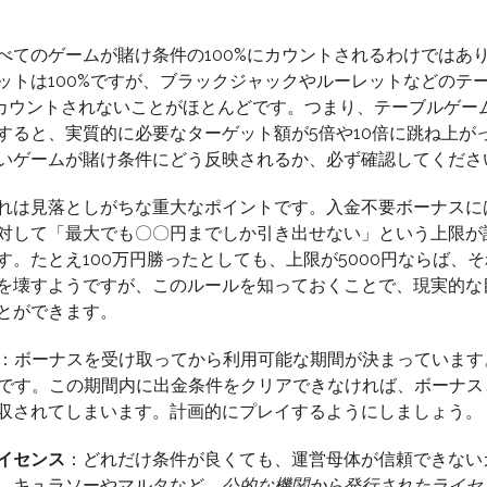
べてのゲームが賭け条件の100%にカウントされるわけではあ
ットは100%ですが、ブラックジャックやルーレットなどのテ
しかカウントされないことがほとんどです。つまり、テーブルゲー
すると、実質的に必要なターゲット額が5倍や10倍に跳ね上が
いゲームが賭け条件にどう反映されるか、必ず確認してくださ
れは見落としがちな重大なポイントです。入金不要ボーナスに
対して「最大でも〇〇円までしか引き出せない」という上限が
。たとえ100万円勝ったとしても、上限が5000円ならば、
を壊すようですが、このルールを知っておくことで、現実的な
とができます。
：ボーナスを受け取ってから利用可能な期間が決まっています
的です。この期間内に出金条件をクリアできなければ、ボーナス
収されてしまいます。計画的にプレイするようにしましょう。
イセンス
：どれだけ条件が良くても、運営母体が信頼できない
。キュラソーやマルタなど、
公的な機関から発行されたライセ