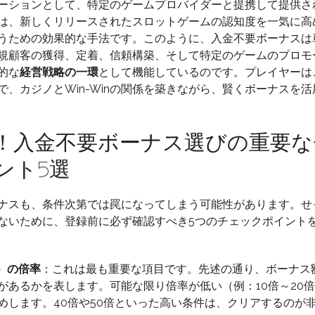
ーションとして、特定のゲームプロバイダーと提携して提供さ
は、新しくリリースされたスロットゲームの認知度を一気に高
うための効果的な手法です。このように、入金不要ボーナスは
規顧客の獲得、定着、信頼構築、そして特定のゲームのプロモ
的な
経営戦略の一環
として機能しているのです。プレイヤーは
、カジノとWin-Winの関係を築きながら、賢くボーナスを活
！入金不要ボーナス選びの重要な
ント5選
ナスも、条件次第では罠になってしまう可能性があります。せ
ないために、登録前に必ず確認すべき5つのチェックポイント
）の倍率
：これは最も重要な項目です。先述の通り、ボーナス
があるかを表します。可能な限り倍率が低い（例：10倍～20
めします。40倍や50倍といった高い条件は、クリアするのが