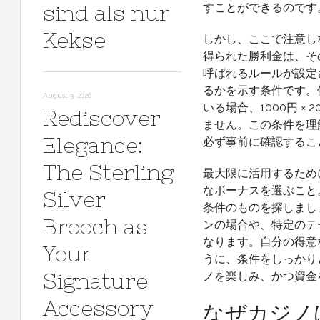
sind als nur
すことができるのです
Kekse
しかし、ここで注意し
得られた勝利金は、そ
呼ばれるルールが設定
るかを示す条件です。
August 3, 2026
いる場合、1000円 ×
Rediscover
ません。この条件を理
Elegance:
必ず事前に確認するこ
The Sterling
最大限に活用するため
なボーナスを選ぶこと。
Silver
条件のものを探しまし
Brooch as
ンの場合や、特定のテ
なります。自分の得意
Your
うに、条件をしっかり
Signature
ノを楽しみ、かつ資金
Accessory
なぜカジノ