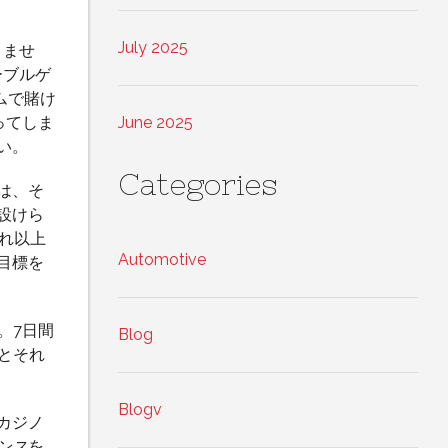
July 2025
りませ
ーブルゲ
ムで賭け
ってしま
June 2025
い。
Categories
は、そ
設けら
それ以上
Automotive
目標を
。7日間
Blog
とそれ
Blogv
カジノ
ンス
を