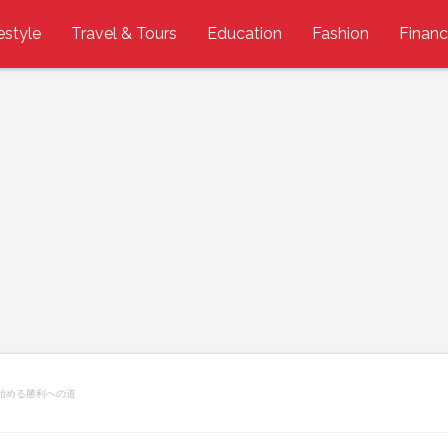
estyle
Travel & Tours
Education
Fashion
Finan
始める勝利への道