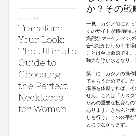
か？その戦
August 3, 2026
一見、カジノ側にとっ
Transform
くのサイトが積極的に
Your Look:
熾烈な
マーケティング
合他社がひしめく市場
The Ultimate
ことは至上命題です。
Guide to
強力な呼び水となり、
Choosing
第二に、カジノの操作
てもらうためです。た
the Perfect
場感を体感すれば、そ
Necklaces
せん。これは「カスタ
ための重要な投資なの
for Women
あります。きちんとボ
しを行う。この公平な
とにつながります。