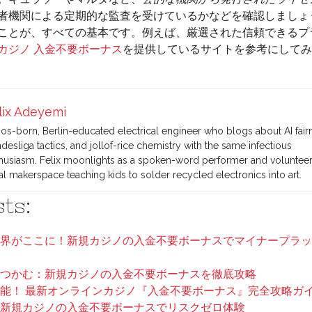
者機関による定期的な監査を受けているかなどを確認しましょ
ことが、すべての基本です。例えば、厳選された信頼できるプ
カジノ 入金不要ボーナス
を提供しているサイトを参考にしてみ
lix Adeyemi
os-born, Berlin-educated electrical engineer who blogs about AI fair
desliga tactics, and jollof-rice chemistry with the same infectious
husiasm. Felix moonlights as a spoken-word performer and volunteers
al makerspace teaching kids to solder recycled electronics into art.
ts:
界がここに！新規カジノの入金不要ボーナスでマイナープラッ
つかむ：新規カジノの入金不要ボーナスを徹底攻略
能！ 最新オンラインカジノ『入金不要ボーナス』完全攻略ガ
新規カジノの入金不要ボーナスでリスクゼロ体験