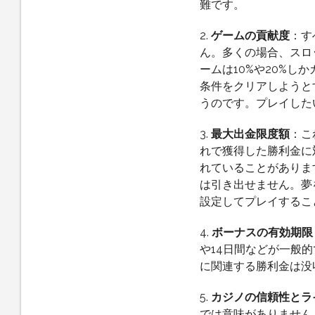
難です。
2.
ゲームの貢献度
：す
ん。多くの場合、スロ
ームは10%や20%
条件をクリアしようと
うのです。プレイした
3.
最大出金限度額
：こ
れで獲得した勝利金に
れていることがあります
は引き出せません。夢
設定してプレイするこ
4.
ボーナスの有効期限
や14日間などが一般
に関連する勝利金は没
5.
カジノの信頼性とラ
では意味がありません