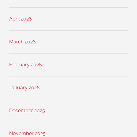
April 2026
March 2026
February 2026
January 2026
December 2025
November 2025