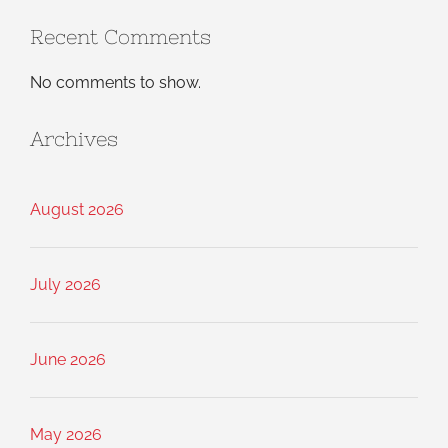
Recent Comments
No comments to show.
Archives
August 2026
July 2026
June 2026
May 2026