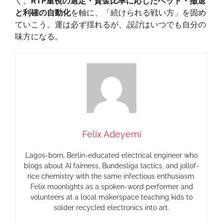
く。
RTP重視の選定・資金比率に応じたベット・撤退
と利確の自動化
を軸に、「続けられる戦い方」を固め
ていこう。運は必ず揺れるが、
設計
はいつでも自分の
味方になる。
Felix Adeyemi
Lagos-born, Berlin-educated electrical engineer who
blogs about AI fairness, Bundesliga tactics, and jollof-
rice chemistry with the same infectious enthusiasm.
Felix moonlights as a spoken-word performer and
volunteers at a local makerspace teaching kids to
solder recycled electronics into art.