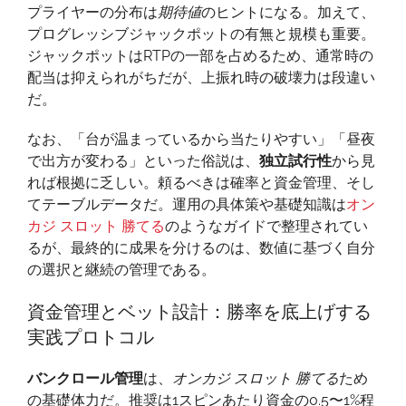
プライヤーの分布は
期待値
のヒントになる。加えて、
プログレッシブジャックポットの有無と規模も重要。
ジャックポットはRTPの一部を占めるため、通常時の
配当は抑えられがちだが、上振れ時の破壊力は段違い
だ。
なお、「台が温まっているから当たりやすい」「昼夜
で出方が変わる」といった俗説は、
独立試行性
から見
れば根拠に乏しい。頼るべきは確率と資金管理、そし
てテーブルデータだ。運用の具体策や基礎知識は
オン
カジ スロット 勝てる
のようなガイドで整理されてい
るが、最終的に成果を分けるのは、数値に基づく自分
の選択と継続の管理である。
資金管理とベット設計：勝率を底上げする
実践プロトコル
バンクロール管理
は、
オンカジ スロット 勝てる
ため
の基礎体力だ。推奨は1スピンあたり資金の0.5〜1%程