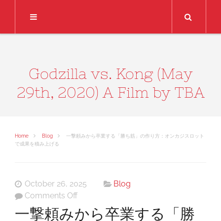
Search
Godzilla vs. Kong (May
29th, 2020) A Film by TBA
Home
Blog
一撃頼みから卒業する「勝ち筋」の作り方：オンカジスロット
で成果を積み上げる
October 26, 2025
Blog
on
Comments Off
一
一撃頼みから卒業する「勝
撃