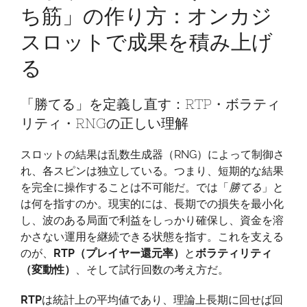
ち筋」の作り方：オンカジ
頼
み
スロットで成果を積み上げ
か
る
ら
卒
業
「勝てる」を定義し直す：RTP・ボラティ
す
リティ・RNGの正しい理解
る
「勝
スロットの結果は乱数生成器（RNG）によって制御さ
ち
れ、各スピンは独立している。つまり、短期的な結果
筋」
を完全に操作することは不可能だ。では「
勝てる
」と
の
は何を指すのか。現実的には、長期での損失を最小化
作
し、波のある局面で利益をしっかり確保し、資金を溶
り
かさない運用を継続できる状態を指す。これを支える
方：
のが、
RTP（プレイヤー還元率）
と
ボラティリティ
オ
（変動性）
、そして試行回数の考え方だ。
ン
カ
RTP
は統計上の平均値であり、理論上長期に回せば回