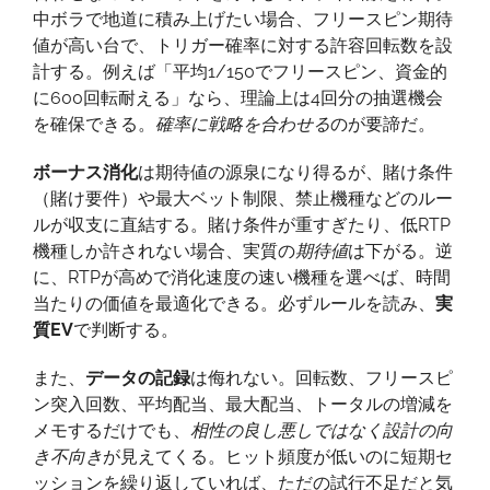
中ボラで地道に積み上げたい場合、フリースピン期待
値が高い台で、トリガー確率に対する許容回転数を設
計する。例えば「平均1/150でフリースピン、資金的
に600回転耐える」なら、理論上は4回分の抽選機会
を確保できる。
確率に戦略を合わせる
のが要諦だ。
ボーナス消化
は期待値の源泉になり得るが、賭け条件
（賭け要件）や最大ベット制限、禁止機種などのルー
ルが収支に直結する。賭け条件が重すぎたり、低RTP
機種しか許されない場合、実質の
期待値
は下がる。逆
に、RTPが高めで消化速度の速い機種を選べば、時間
当たりの価値を最適化できる。必ずルールを読み、
実
質EV
で判断する。
また、
データの記録
は侮れない。回転数、フリースピ
ン突入回数、平均配当、最大配当、トータルの増減を
メモするだけでも、
相性の良し悪しではなく設計の向
き不向き
が見えてくる。ヒット頻度が低いのに短期セ
ッションを繰り返していれば、ただの試行不足だと気