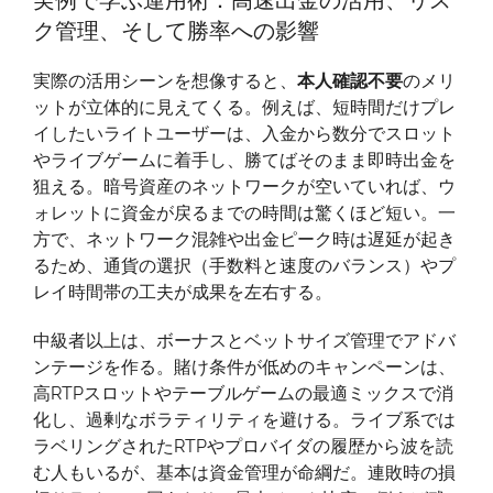
ク管理、そして勝率への影響
実際の活用シーンを想像すると、
本人確認不要
のメリ
ットが立体的に見えてくる。例えば、短時間だけプレ
イしたいライトユーザーは、入金から数分でスロット
やライブゲームに着手し、勝てばそのまま即時出金を
狙える。暗号資産のネットワークが空いていれば、ウ
ォレットに資金が戻るまでの時間は驚くほど短い。一
方で、ネットワーク混雑や出金ピーク時は遅延が起き
るため、通貨の選択（手数料と速度のバランス）やプ
レイ時間帯の工夫が成果を左右する。
中級者以上は、ボーナスとベットサイズ管理でアドバ
ンテージを作る。賭け条件が低めのキャンペーンは、
高RTPスロットやテーブルゲームの最適ミックスで消
化し、過剰なボラティリティを避ける。ライブ系では
ラベリングされたRTPやプロバイダの履歴から波を読
む人もいるが、基本は資金管理が命綱だ。連敗時の損