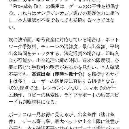
「Provably Fair」の採用は、ゲームの公平性を担保す
る。これらは
オンラインカジノ
選びの基礎体力に相当
し、本人確認が不要であっても妥協するべきではな
い。
次に決済面。暗号資産に対応している場合は、ネット
ワーク手数料、チェーンの混雑度、最低出金額、平均
出金時間をチェックする。法定通貨の場合は、即時入
金が可能か、出金処理の締め時間、週次の限度額、必
要に応じて手数料の明示があるかを見たい。本人確認
不要でも、
高速出金（即時〜数十分）
を標榜するサイ
トは多く、ユーザーの満足度に直結する指標となる。
UXの観点では、レスポンシブなUI、スマホでのゲー
ム動作、ロビーの検索性、ライブサポートの応答スピ
ードも判断材料になる。
ボーナスは一見お得に見えるが、出金条件（賭け条
件）、ゲーム寄与率、最大ベットや出金上限に注意が
必要だ。本人確認不要のサイトはボーナス設計がシン