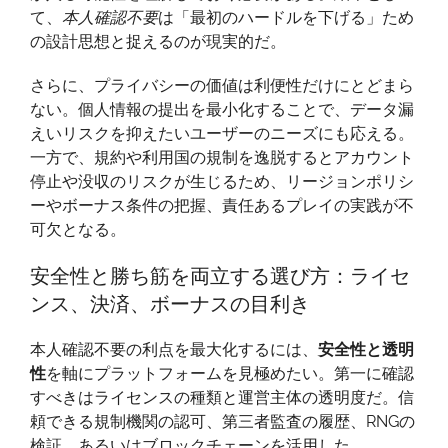
て、
本人確認不要
は「最初のハードルを下げる」ため
の設計思想と捉えるのが現実的だ。
さらに、プライバシーの価値は利便性だけにとどまら
ない。個人情報の提出を最小化することで、データ漏
えいリスクを抑えたいユーザーのニーズにも応える。
一方で、規約や利用国の規制を逸脱するとアカウント
停止や没収のリスクが生じるため、リージョンポリシ
ーやボーナス条件の把握、責任あるプレイの実践が不
可欠となる。
安全性と勝ち筋を両立する選び方：ライセ
ンス、決済、ボーナスの目利き
本人確認不要の利点を最大化するには、
安全性と透明
性
を軸にプラットフォームを見極めたい。第一に確認
すべきはライセンスの種類と運営主体の透明度だ。信
頼できる規制機関の認可、第三者監査の履歴、RNGの
検証、あるいはブロックチェーンを活用した