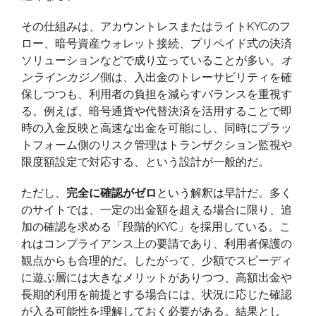
人
確
その仕組みは、アカウントレスまたはライトKYCのフ
認
ロー、暗号資産ウォレット接続、プリペイド式の決済
不
ソリューションなどで成り立っていることが多い。
オ
要
ンラインカジノ
側は、入出金のトレーサビリティを確
の
保しつつも、利用者の負担を減らすバランスを重視す
オ
る。例えば、暗号通貨や代替決済を活用することで即
ン
時の入金反映と高速な出金を可能にし、同時にプラッ
ラ
トフォーム側のリスク管理はトランザクション監視や
イ
限度額設定で対応する、という設計が一般的だ。
ン
カ
ただし、
完全に確認がゼロ
という解釈は早計だ。多く
ジ
のサイトでは、一定の出金額を超える場合に限り、追
ノ
加の確認を求める「段階的KYC」を採用している。こ
活
れはコンプライアンス上の要請であり、利用者保護の
用
観点からも合理的だ。したがって、少額でスピーディ
法
に遊ぶ層には大きなメリットがありつつ、高額出金や
長期的利用を前提とする場合には、状況に応じた確認
が入る可能性を理解しておく必要がある。結果とし