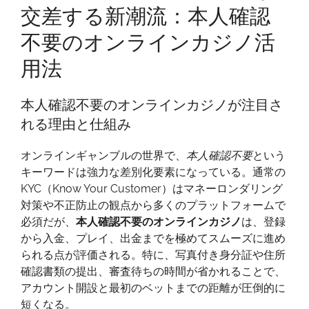
交差する新潮流：本人確認
ー
ド
不要のオンラインカジノ活
と
用法
プ
ラ
イ
本人確認不要のオンラインカジノが注目さ
バ
れる理由と仕組み
シ
ー
オンラインギャンブルの世界で、
本人確認不要
という
が
キーワードは強力な差別化要素になっている。通常の
交
KYC（Know Your Customer）はマネーロンダリング
差
対策や不正防止の観点から多くのプラットフォームで
す
必須だが、
本人確認不要のオンラインカジノ
は、登録
る
から入金、プレイ、出金までを極めてスムーズに進め
新
られる点が評価される。特に、写真付き身分証や住所
潮
確認書類の提出、審査待ちの時間が省かれることで、
流：
アカウント開設と最初のベットまでの距離が圧倒的に
本
短くなる。