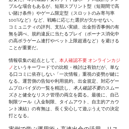
プルな場合もあるが、短期スプリント型（短期間で高
い賭け条件）やゲーム限定型（スロットのみ寄与率
100%など）など、戦略に応じた選択が欠かせない。
コミュニティの評判、支払い実績、出金拒否事例の有
無を調べ、規約違反に当たるプレイ（ボーナス消化中
の高ボラゲーム連打やベット上限超過など）を避ける
ことが重要だ。
情報収集の起点として、
本人確認不要 オンラインカジ
ノ
というキーワードでの比較・検討は有効だが、単な
る口コミに依存しない「一次情報」重視の姿勢が鍵に
なる。運営側の告知や利用規約、出金規定、対応ゲー
ムプロバイダの一覧を精読し、
本人確認不要
のスムー
ズさと健全なリスク管理の両立を図る。最後に、自己
制限ツール（入金制限、タイムアウト、自主的アカウ
ント凍結）の有無は、長く安心して遊ぶうえでの決定
打となる。
実例で学ぶ運用術：高速出金の活用、リス