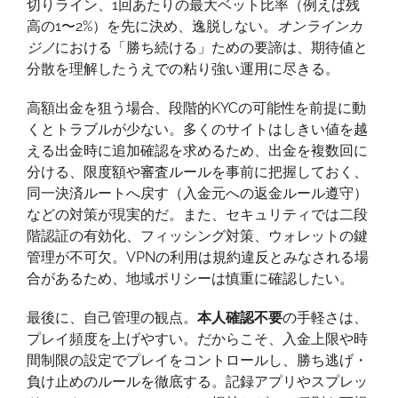
切りライン、1回あたりの最大ベット比率（例えば残
高の1〜2%）を先に決め、逸脱しない。
オンラインカ
ジノ
における「勝ち続ける」ための要諦は、期待値と
分散を理解したうえでの粘り強い運用に尽きる。
高額出金を狙う場合、段階的KYCの可能性を前提に動
くとトラブルが少ない。多くのサイトはしきい値を越
える出金時に追加確認を求めるため、出金を複数回に
分ける、限度額や審査ルールを事前に把握しておく、
同一決済ルートへ戻す（入金元への返金ルール遵守）
などの対策が現実的だ。また、セキュリティでは二段
階認証の有効化、フィッシング対策、ウォレットの鍵
管理が不可欠。VPNの利用は規約違反とみなされる場
合があるため、地域ポリシーは慎重に確認したい。
最後に、自己管理の観点。
本人確認不要
の手軽さは、
プレイ頻度を上げやすい。だからこそ、入金上限や時
間制限の設定でプレイをコントロールし、勝ち逃げ・
負け止めのルールを徹底する。記録アプリやスプレッ