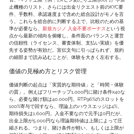
止機種のリスト、さらには出金リクエスト前のKYC要
件、手数料、承認速度まで含めた総合設計がモノを言
う。これらを総合的に判断する上で、比較のための基
準が必要なら、
新規カジノ 入金不要ボーナス
という視
点から最新の傾向を俯瞰し、条件面のバランスと運営
の信頼性（ライセンス、審査体制、支払い実績）を優
先する姿勢が有効だ。宣伝文句に引っぱられず、規約
の細部まで読み込むことが、体験を大きく左右する。
価値の見極め方とリスク管理
価値判断の起点は「実質的な期待値」と「時間・体験
の質」。例えばフリーチップ1,000円に賭け条件x40な
ら、必要な賭け額は40,000円。RTP96%のスロットを
100%寄与で回すなら、理論上のハウスエッジは4%、
期待損失は1,600円。入金不要なので元手は0円だが、
出金上限が5,000円なら理論期待値は上限によって圧
縮される。つまり、賭け条件が軽い、もしくは上限が