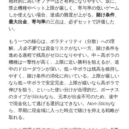
相対的に高いオファーほど有利になりやすい。逆に、
禁止機種やベット上限が厳しく、寄与率の低いゲーム
しか使えない場合、達成の難度が上がる。
賭け条件
、
最大出金
、
寄与率
の三点は、必ずセットで評価した
い。
もう一つの核心は、ボラティリティ（分散）への理
解。
入金不要
では資金リスクがない一方、賭け条件を
進める過程で残高がゼロになりやすい。中～高ボラの
機種は一撃性が高く、上限に近い勝利を狙えるが、道
中のドローダウンが深い。低～中ボラは残高を維持し
やすく、賭け条件の消化に向いている。上限が厳しい
なら低～中ボラで安定完走、上限が緩いなら高ボラで
伸びを狙う、といった使い分けが合理的だ。ボーナス
のタイプが
Sticky
なら、元本が出金不可のため、途中
で現金化して逃げる選択はできない。
Non-Sticky
な
ら、早期に現金域に入った時点で賭けを抑える戦略が
取れる。