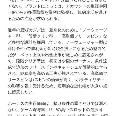
くない。ブランドによっては、アカウントの重複や同
一IPからの多重取得を厳密に監視し、規約違反を避け
るための注意が求められる。
近年の
新規カジノ
は、差別化のために「ノーウェージ
ャー型」「段階クリア型」「高単価フリースピン」な
ど多様な設計を採用している。ノーウェージャー型は
賭け条件0で勝利金が即時現金扱いになるため魅力的
だが、ベット上限や出金上限が厳しめに設定されが
ち。段階クリア型は、初回は少額のボーナス、条件達
成で追加のフリースピンやキャッシュが段階的に付与
され、継続率を高める工夫が施されている。高単価フ
リースピンは1スピンの価値が高く、ボラティリティ
の影響を強く受けるため、短期的な振れ幅が大きい点
に留意したい。
ボーナスの実質価値は、賭け条件の重さだけでは測れ
ない。ゲーム寄与率、RTPの高いスロットの選択可
否、ベット上限（例：1スピンあたり上限500円）や禁