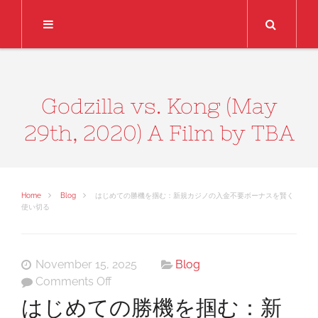
Search
Godzilla vs. Kong (May
29th, 2020) A Film by TBA
Home
Blog
はじめての勝機を掴む：新規カジノの入金不要ボーナスを賢く
使い切る
November 15, 2025
Blog
on
Comments Off
は
はじめての勝機を掴む：新
じ