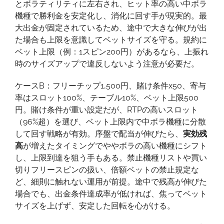
とボラティリティに左右され、ヒット率の高い中ボラ
機種で勝利金を安定化し、消化に回す手が現実的。最
大出金が固定されているため、途中で大きな伸びが出
た場合も上限を意識してベットサイズを守る。規約に
ベット上限（例：1スピン200円）があるなら、上振れ
時のサイズアップで違反しないよう注意が必要だ。
ケースB：フリーチップ1,500円、賭け条件x50、寄与
率はスロット100%、テーブル10%、ベット上限500
円。賭け条件が重い設定だが、RTPの高いスロット
（96%超）を選び、ベット上限内で中ボラ機種に分散
して回す戦略が有効。序盤で配当が伸びたら、
実効残
高
が増えたタイミングでややボラの高い機種にシフト
し、上限到達を狙う手もある。禁止機種リストや買い
切りフリースピンの扱い、倍額ベットの禁止規定な
ど、細則に触れない運用が前提。途中で残高が伸びた
場合でも、出金条件達成率が低ければ、焦ってベット
サイズを上げず、安定した回転を心がける。