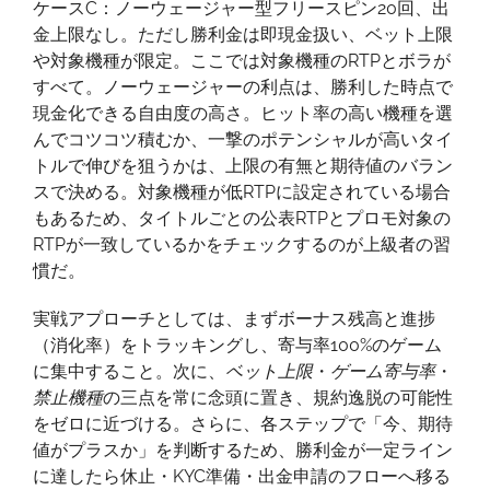
ケースC：ノーウェージャー型フリースピン20回、出
金上限なし。ただし勝利金は即現金扱い、ベット上限
や対象機種が限定。ここでは対象機種のRTPとボラが
すべて。ノーウェージャーの利点は、勝利した時点で
現金化できる自由度の高さ。ヒット率の高い機種を選
んでコツコツ積むか、一撃のポテンシャルが高いタイ
トルで伸びを狙うかは、上限の有無と期待値のバラン
スで決める。対象機種が低RTPに設定されている場合
もあるため、タイトルごとの公表RTPとプロモ対象の
RTPが一致しているかをチェックするのが上級者の習
慣だ。
実戦アプローチとしては、まずボーナス残高と進捗
（消化率）をトラッキングし、寄与率100%のゲーム
に集中すること。次に、
ベット上限
・
ゲーム寄与率
・
禁止機種
の三点を常に念頭に置き、規約逸脱の可能性
をゼロに近づける。さらに、各ステップで「今、期待
値がプラスか」を判断するため、勝利金が一定ライン
に達したら休止・KYC準備・出金申請のフローへ移る