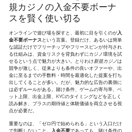
規カジノの入金不要ボーナ
め
て
スを賢く使い切る
の
勝
オンラインで遊び場を探すと、最初に目を引くのが
入
機
金不要ボーナス
という言葉。登録だけ、あるいは簡単
を
な認証だけでフリーチップやフリースピンが付与され
掴
る仕組みは、資金リスクを背負わずにカジノ環境を試
む：
せるという点で魅力が大きい。とりわけ
新規カジノ
は
新
競争が激しく、従来よりも条件の良いオファーや、出
規
金に至るまでの手数料・時間を最適化した提案を打ち
カ
出してくることが多い。だが、魅力的な広告の裏側に
ジ
は必ずルールがある。賭け条件、ゲームの寄与率、ベ
ノ
ット上限、出金上限、KYCのタイミングなどを正しく
の
読み解き、プラスの期待値と体験価値を両立させる視
入
点が必要だ。
金
不
重要なのは、「ゼロ円で始められる」という入口だけ
要
で判断しないこと。
入金不要
であっても、賭け条件の