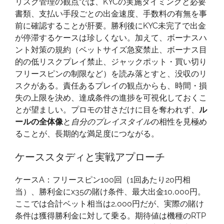
リスク管理の観点では、KYCの実施タイミングと必要
書類、支払い手段ごとの出金速度、手数料の有無を事
前に確認することが肝要。勝利後にKYC未完了で出金
が停滞するケースは珍しくない。加えて、ボーナスハ
ント対策の規約（ベットサイズ急変禁止、ボーナス目
的の低リスクプレイ禁止、ジャックポット・買い切り
フリースピンの制限など）を読み落とすと、没収のリ
スクがある。責任あるプレイの観点からも、時間・損
失の上限を決め、達成条件の進捗を可視化しておくこ
とが望ましい。プロモの甘さだけに目を奪われず、
ル
ールの全体像
と
自分のプレイスタイル
の相性を見極め
ることが、長期的な満足度につながる。
ケーススタディと実戦アプローチ
ケースA：フリースピン100回（1回あたり20円相
当）、勝利金にx35の賭け条件、最大出金10,000円。
ここでは合計ベット相当は2,000円だが、実際の賭け
条件は獲得勝利金に対して乗る。期待値は機種のRTP