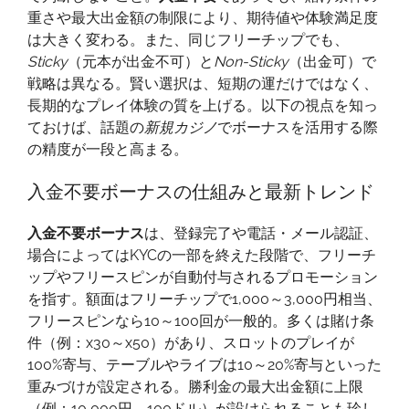
ボ
重さや最大出金額の制限により、期待値や体験満足度
ー
は大きく変わる。また、同じフリーチップでも、
ナ
Sticky
（元本が出金不可）と
Non-Sticky
（出金可）で
ス
戦略は異なる。賢い選択は、短期の運だけではなく、
を
長期的なプレイ体験の質を上げる。以下の視点を知っ
賢
ておけば、話題の
新規カジノ
でボーナスを活用する際
く
の精度が一段と高まる。
使
い
入金不要ボーナスの仕組みと最新トレンド
切
る
入金不要ボーナス
は、登録完了や電話・メール認証、
場合によってはKYCの一部を終えた段階で、フリーチ
ップやフリースピンが自動付与されるプロモーション
を指す。額面はフリーチップで1,000～3,000円相当、
フリースピンなら10～100回が一般的。多くは賭け条
件（例：x30～x50）があり、スロットのプレイが
100%寄与、テーブルやライブは10～20%寄与といった
重みづけが設定される。勝利金の最大出金額に上限
（例：10,000円、100ドル）が設けられることも珍し