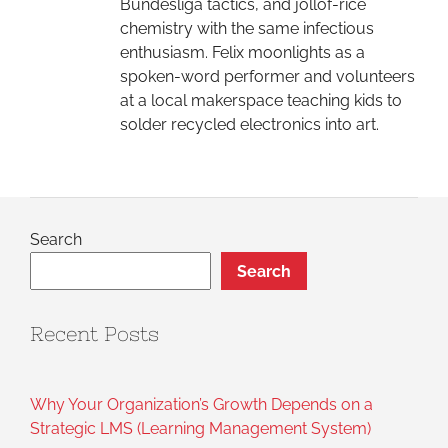
Bundesliga tactics, and jollof-rice
chemistry with the same infectious
enthusiasm. Felix moonlights as a
spoken-word performer and volunteers
at a local makerspace teaching kids to
solder recycled electronics into art.
Search
Search
Recent Posts
Why Your Organization’s Growth Depends on a
Strategic LMS (Learning Management System)