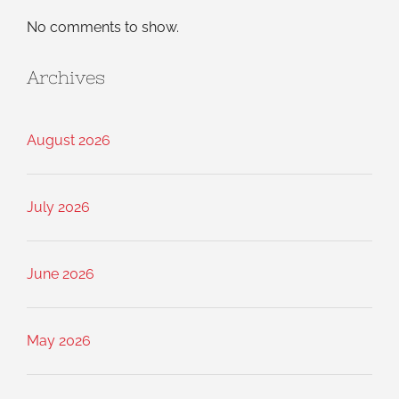
No comments to show.
Archives
August 2026
July 2026
June 2026
May 2026