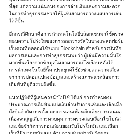
ที่สุด แต่ความแน่นอนของการจ่ายเงินและความสะดวก
ในการทำธุรกรรมช่วยให้ผู้เล่นสามารถวางแผนการเล่น
ได้ดีขึ้น
อีกกรณีศึกษาคือการนำเทคโนโลยีบล็อกเชนมาใช้ตรวจ
สอบความโปร่งใสของการออกรางวัลในบางแพลตฟอร์ม
เว็บตรงที่ทดลองใช้ระบบ Blockchain สำหรับการบันทึก
ผลการเล่นและการทำธุรกรรมพบว่า ผู้เล่นมีความมั่นใจ
มากขึ้นเนื่องจากข้อมูลไม่สามารถแก้ไขย้อนหลังได้
การนำเทคโนโลยีนี้มาประยุกต์ใช้ยังช่วยลดความเสี่ยง
จากการปลอมแปลงข้อมูลและสร้างสภาพแวดล้อมการ
เดิมพันที่ยุติธรรมยิ่งขึ้น
แนวปฏิบัติที่ผู้เล่นควรนำไปใช้ ได้แก่ การกำหนดงบ
ประมาณการเดิมพัน แบ่งเงินสำหรับการเล่นและเลิกเมื่อ
ถึงขีดจำกัด การตั้งเวลาการเล่นเพื่อหลีกเลี่ยงการเล่นต่อ
เนื่องจนสูญเสียการควบคุม การตรวจสอบเงื่อนไขโบนัส
และข้อจำกัดการถอนก่อนยอมรับโปรโมชั่น และเลือก
เว็บที่มีระบบสนับสนุนด้านการเล่นอย่างรับผิดชอบ