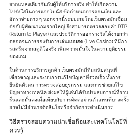
จากแหล่งเดียวกันกับผู้ให้บริการจริง ทำให้เกิดความ
โปร่งใสในการแจกโบนัส ข้อกำหนดการถอนเงิน และ
อัตราจ่ายต่าง ๆ นอกจากนี้ระบบเกมโดยเว็บตรงมักเชื่อม
ต่อกับผู้พัฒนาเกมรายใหญ่ จึงสามารถตรวจสอบค่า RTP
(Return to Player) และประวัติการออกรางวัลได้ง่ายกว่า
ตลอดจนการรองรับการเล่นแบบสด (Live Casino) ที่มีกา
รสตรีมจากสตูดิโอจริง เพิ่มความมั่นใจในความยุติธรรม
ของเกม
ในด้านการบริการลูกค้า เว็บตรงมักมีทีมสนับสนุนที่
เชี่ยวชาญและระบบการแก้ไขปัญหาที่รวดเร็ว ทั้งการ
ยืนยันตัวตน การตรวจสอบธุรกรรม และการช่วยแก้ไข
ปัญหาทางเทคนิค ส่งผลให้ผู้เล่นได้รับประสบการณ์ที่ราบ
รื่นและมั่นคงเมื่อเทียบกับการติดต่อผ่านตัวแทนที่บางครั้ง
อาจไม่มีอำนาจตัดสินใจหรือจำกัดการดำเนินการ
วิธีตรวจสอบความน่าเชื่อถือและเทคโนโลยีที่
ควรรู้